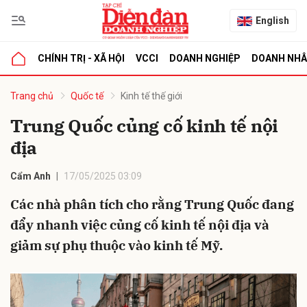
English
CHÍNH TRỊ - XÃ HỘI
VCCI
DOANH NGHIỆP
DOANH NH
bình luận
Trang chủ
Quốc tế
Kinh tế thế giới
Trung Quốc củng cố kinh tế nội
địa
Cẩm Anh
17/05/2025 03:09
Các nhà phân tích cho rằng Trung Quốc đang
đẩy nhanh việc củng cố kinh tế nội địa và
Hủy
G
giảm sự phụ thuộc vào kinh tế Mỹ.