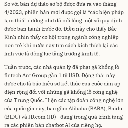
So với bản dự thảo sơ bộ được đưa ra vào tháng
4/2023, phiên bản mới được gọi là “các biện pháp
tạm thời” dường như đã nới lỏng một số quy định
được ban hành trước đó. Điều này cho thấy Bắc
Kinh nhìn thấy cơ hội trong ngành công nghiệp
non trẻ khi nước này tìm cách kích thích lại các
lĩnh vực là động lực tăng trưởng kinh tế.
Tuần trước, các nhà quản lý đã phạt gã khổng lồ
fintech Ant Group gần 1 tỷ USD. Động thái này
được cho là báo hiệu sự kết thúc của cuộc đàn áp
diện rộng đối với những gã khổng lồ công nghệ
của Trung Quốc. Hiện các tập đoàn công nghệ lớn
của quốc gia này, bao gồm Alibaba (BABA), Baidu
(BIDU) và JD.com (JD) - đang trong quá trình tung
ra các phiên bản chatbot AI của riêng họ.