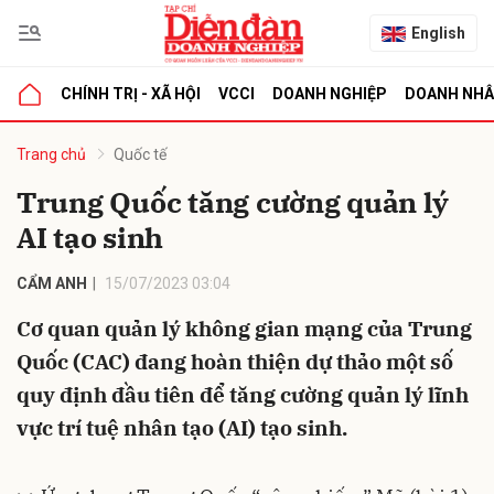
English
CHÍNH TRỊ - XÃ HỘI
VCCI
DOANH NGHIỆP
DOANH NH
bình luận
Trang chủ
Quốc tế
Trung Quốc tăng cường quản lý
AI tạo sinh
CẨM ANH
15/07/2023 03:04
Cơ quan quản lý không gian mạng của Trung
Quốc (CAC) đang hoàn thiện dự thảo một số
Hủy
G
quy định đầu tiên để tăng cường quản lý lĩnh
vực trí tuệ nhân tạo (AI) tạo sinh.