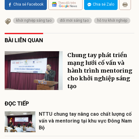
Theo dõi trên
Chia sẻ Facebook
Chia sẻ Zalo
khởi nghiệp sáng tạo
đổi mới sáng tạo
hỗ trợ khởi nghiệp
BÀI LIÊN QUAN
Chung tay phát triển
mạng lưới cố vấn và
hành trình mentoring
cho khởi nghiệp sáng
tạo
ĐỌC TIẾP
NTTU chung tay nâng cao chất lượng cố
vấn và mentoring tại khu vực Đông Nam
Bộ