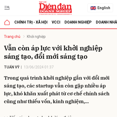
English
CHÍNH TRỊ - XÃ HỘI
VCCI
DOANH NGHIỆP
DOANH NH
bình luận
Trang chủ
Khởi nghiệp
Vẫn còn áp lực với khởi nghiệp
sáng tạo, đổi mới sáng tạo
TUẤN VỸ
13/06/2024 01:37
Trong quá trình khởi nghiệp gắn với đổi mới
sáng tạo, các startup vẫn còn gặp nhiều áp
Hủy
G
lực, khó khăn xuất phát từ cơ chế chính sách
cũng như thiếu vốn, kinh nghiệm,...