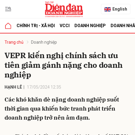
English
CHÍNH TRỊ - XÃ HỘI
VCCI
DOANH NGHIỆP
DOANH NH
bình luận
Trang chủ
Doanh nghiệp
VEPR kiến nghị chính sách ưu
tiên giảm gánh nặng cho doanh
nghiệp
HẠNH LÊ
17/05/2024 12:35
Các khó khăn đè nặng doanh nghiệp suốt
Hủy
G
thời gian qua khiến bức tranh phát triển
doanh nghiệp trở nên ảm đạm.