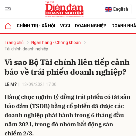
English
CHÍNH TRỊ - XÃ HỘI
VCCI
DOANH NGHIỆP
DOANH NH
bình luận
Trang chủ
Ngân hàng - Chứng khoán
Tài chính doanh nghiệp
Vì sao Bộ Tài chính liên tiếp cảnh
báo về trái phiếu doanh nghiệp?
LÊ MỸ
13/09/2021 17:00
Hàng chục nghìn tỷ đồng trái phiếu có tài sản
Hủy
G
bảo đảm (TSĐB) bằng cổ phiếu đã được các
doanh nghiệp phát hành trong 6 tháng đầu
năm 2021, trong đó nhóm bất động sản
chiếm 2/3.