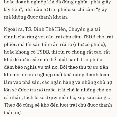
hoặc doanh nghiệp khi đã đúng nghĩa “phát giấy
lấy tiền”, nhà đầu tư trái phiếu sẽ chỉ cầm “giấy”
mà không được thanh khoản.
Ngoài ra, TS. Đinh Thế Hiển, Chuyên gia tài
chính cho rằng với các trái chủ cầm TSĐB cho trái
phiếu mà tài sản tiềm ân rủi ro (như cổ phiếu),
hoặc không có TSĐB, thì rủi ro chung rất cao, rất
khó để được các chủ thể phát hành trái phiếu
đảm bảo nghĩa vụ trả nợ. Bởi theo thứ tự ưu tiên
khi một doanh nghiệp mất khả năng thanh toán,
lâm vào phá sản, các ngân hàng và những chủ nợ
lớn sẽ được trả nợ trước, trái chủ là những chủ nợ
cá nhân, tách lẻ sẽ ở quy mô nhỏ, xếp sau cùng…
Theo đó cũng sẽ khó đến lượt trái chủ được thanh
toán nợ.