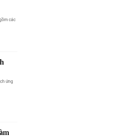
 gồm các
nh
ích ứng
đàm