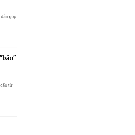
n dẫn góp
"bão"
 cấu từ