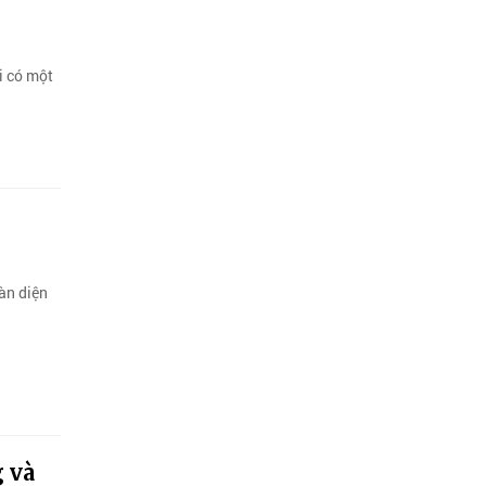
i có một
àn diện
 và