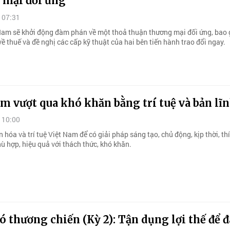
 mại đối ứng
 07:31
Nam sẽ khởi động đàm phán về một thoả thuận thương mại đối ứng, bao
ề thuế và đề nghị các cấp kỹ thuật của hai bên tiến hành trao đổi ngay.
m vượt qua khó khăn bằng trí tuệ và bản lĩ
 10:00
 hóa và trí tuệ Việt Nam để có giải pháp sáng tạo, chủ động, kịp thời, th
hù hợp, hiệu quả với thách thức, khó khăn.
 thương chiến (Kỳ 2): Tận dụng lợi thế để 