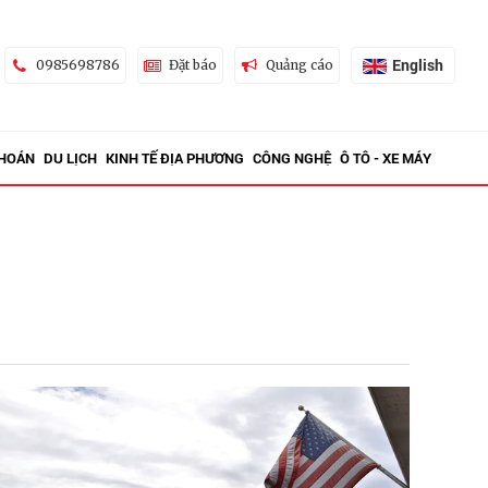
English
0985698786
Đặt báo
Quảng cáo
KHOÁN
DU LỊCH
KINH TẾ ĐỊA PHƯƠNG
CÔNG NGHỆ
Ô TÔ - XE MÁY