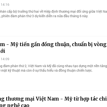
 14:16
hán cấp bộ trưởng thứ hai về Hiệp định thương mại đối ứng giữa Việt N
, phiên đàm phán thứ 3 dự kiến diễn ra nửa đầu tháng 6 này.
am - Mỹ tiến gần đồng thuận, chuẩn bị vòn
ới
 14:09
ng đàm phán thứ 2, Việt Nam và Mỹ đã cùng nhau tạo dựng một nền tảng
ề mặt kỹ thuật mà còn ở sự thấu hiểu và đồng thuận chiến lược.
ng thương mại Việt Nam - Mỹ từ hợp tác ch
ông nghệ cao