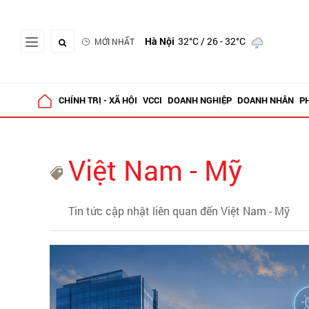
Hà Nội
32°C
/ 26 - 32°C
MỚI NHẤT
CHÍNH TRỊ - XÃ HỘI
VCCI
DOANH NGHIỆP
DOANH NHÂN
P
Việt Nam - Mỹ
Tin tức cập nhật liên quan đến Việt Nam - Mỹ