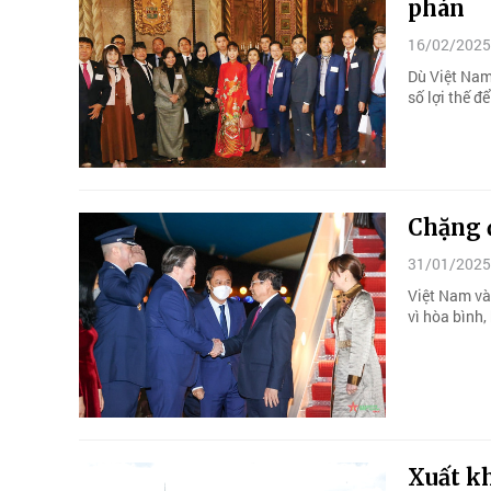
phán
16/02/2025
Dù Việt Nam
số lợi thế 
Chặng 
31/01/2025
Việt Nam và
vì hòa bình,
Xuất k