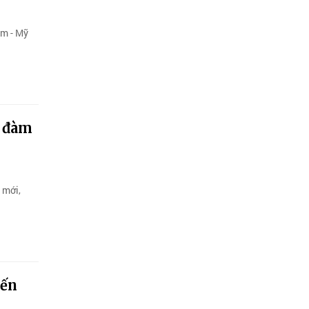
am - Mỹ
g đàm
 mới,
iến