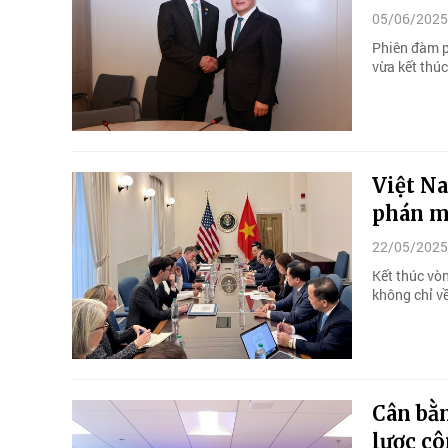
05/06/2025
Phiên đàm p
vừa kết thúc
Việt N
phán m
22/05/2025
Kết thúc vò
không chỉ v
Cân bằ
lược c