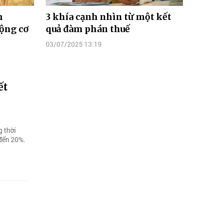
h
3 khía cạnh nhìn từ một kết
ộng cơ
quả đàm phán thuế
03/07/2025 13:19
ết
g thời
 đến 20%.