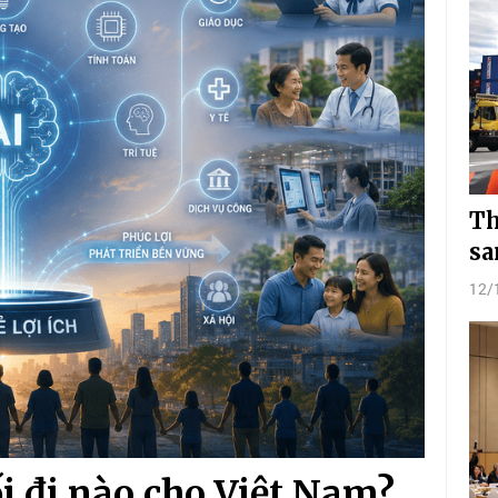
Th
sa
12/
Lối đi nào cho Việt Nam?