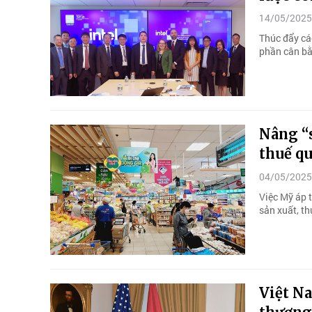
14/05/2025
Thúc đẩy cá
phần cân bằ
Nâng “
thuế q
04/05/2025
Việc Mỹ áp t
sản xuất, t
Việt N