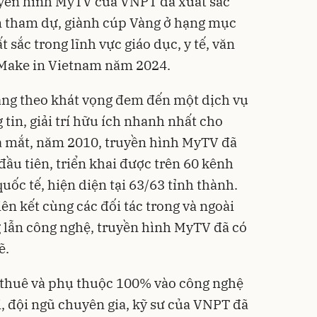
yền hình MyTV của VNPT đã xuất sắc
 tham dự, giành cúp Vàng ở hạng mục
sắc trong lĩnh vực giáo dục, y tế, văn
g Make in Vietnam năm 2024.
ang theo khát vọng đem đến một dịch vụ
tin, giải trí hữu ích nhanh nhất cho
ra mắt, năm 2010, truyền hình MyTV đã
ầu tiên, triển khai được trên 60 kênh
uốc tế, hiện diện tại 63/63 tỉnh thành.
ên kết cùng các đối tác trong và ngoài
g lẫn công nghệ, truyền hình MyTV đã có
ẽ.
 thuê và phụ thuộc 100% vào công nghệ
, đội ngũ chuyên gia, kỹ sư của VNPT đã