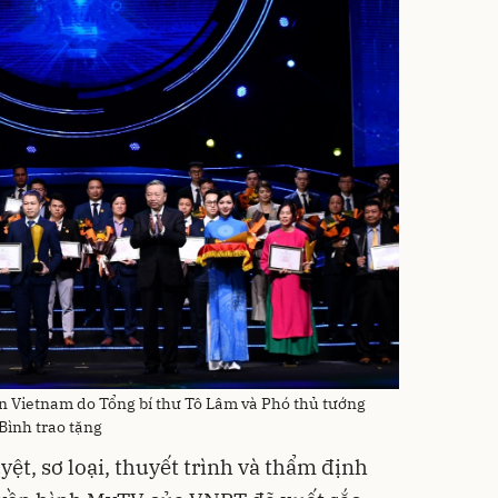
n Vietnam do Tổng bí thư Tô Lâm và Phó thủ tướng
ình trao tặng
yệt, sơ loại, thuyết trình và thẩm định