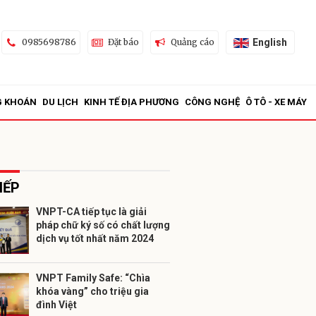
English
0985698786
Đặt báo
Quảng cáo
G KHOÁN
DU LỊCH
KINH TẾ ĐỊA PHƯƠNG
CÔNG NGHỆ
Ô TÔ - XE MÁY
IẾP
VNPT-CA tiếp tục là giải
pháp chữ ký số có chất lượng
ửi
dịch vụ tốt nhất năm 2024
VNPT Family Safe: “Chìa
khóa vàng” cho triệu gia
đình Việt