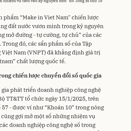
 nhiệm vụ tiến vào kỷ nguyên mới" do Tổng Bí thư Tô
ản phẩm “Make in Viet Nam" chiến lược
ùng đất nước vươn mình trong kỷ nguyên
ng mở đường - tự cường, tự chủ” của các
. Trong đó, các sẩn phẩm số của Tập
 Việt Nam (VNPT) đã khẳng định giá trị
tnam” chất lượng quốc tế.
rong chiến lược chuyển đổi số quốc gia
c gia phát triển doanh nghiệp công nghệ
Bộ TT&TT tổ chức ngày 15/1/2025, trên
ố 57 - được ví như “Khoán 10” trong nông
m cũng gợi mở một số những nhiệm vụ
 các doanh nghiệp công nghệ số trong