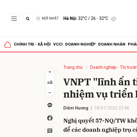
Hà Nội
32°C
/ 26 - 32°C
MỚI NHẤT
Gửi 
CHÍNH TRỊ - XÃ HỘI
VCCI
DOANH NGHIỆP
DOANH NHÂN
PHÁ
Trang chủ
Doanh nghiệp - Thị trườ
VNPT "lĩnh ấn 
nhiệm vụ triển 
Diễm Hương
18/01/2025 23:48
Nghị quyết 57-NQ/TW không
để các doanh nghiệp trụ c