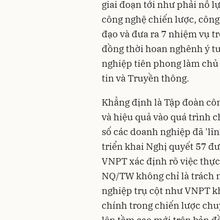
giai đoạn tới như phải nỗ l
công nghệ chiến lược, công
đạo và đưa ra 7 nhiệm vụ tr
đồng thời hoan nghênh ý t
nghiệp tiên phong làm chủ
tin và Truyền thông.
Khẳng định là Tập đoàn cô
và hiệu quả vào quá trình c
số các doanh nghiệp đã 'lĩ
triển khai Nghị quyết 57 đ
VNPT xác định rõ việc thực
NQ/TW không chỉ là trách 
nghiệp trụ cột như VNPT kh
chính trong chiến lược chu
lên tầm cao mới trên bản đồ