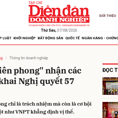
GIỚI THIỆU
bình luận
Thứ Sáu,
07/08/2026
P LUẬT
KHỞI NGHIỆP
BẤT ĐỘNG SẢN
QUỐC TẾ
NGÂN HÀNG - CHỨN
ng
Thông tin doanh nghiệp
tiên phong" nhận các
ĐỌC T
khai Nghị quyết 57
Hủy
G
 chỉ là trách nhiệm mà còn là cơ hội
ột như VNPT khẳng định vị thế.