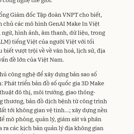
ổng Giám đốc Tập đoàn VNPT cho biết,
 chủ các mô hình GenAI Make In Việt
 ngữ, hình ảnh, âm thanh, dữ liệu, trong
M) tiếng Việt của người Việt với tối
 biết vượt trội về về văn hoá, lịch sử, địa
 vấn đề lớn của Việt Nam.
ủ công nghệ để xây dựng bản sao số
: Phát triển bản đồ số quốc gia 3D Make
huật đô thị, môi trường, giao thông-
ông thương, bản đồ dịch bệnh từ công trình
t tới không gian vệ tinh…; xây dựng nền
 để mô phỏng, quản lý, giám sát và phân
ưa ra các kịch bản quản lý địa không gian