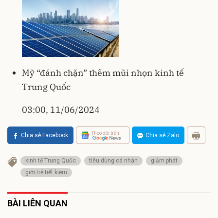
Mỹ “đánh chặn” thêm mũi nhọn kinh tế
Trung Quốc
03:00, 11/06/2024
Theo dõi trên
Chia sẻ Facebook
Chia sẻ Zalo
kinh tế Trung Quốc
tiêu dùng cá nhân
giảm phát
giới trẻ tiết kiệm
BÀI LIÊN QUAN