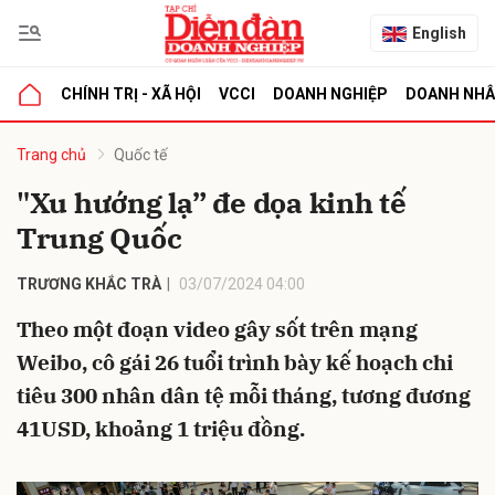
English
CHÍNH TRỊ - XÃ HỘI
VCCI
DOANH NGHIỆP
DOANH NH
bình luận
Trang chủ
Quốc tế
"Xu hướng lạ” đe dọa kinh tế
Trung Quốc
TRƯƠNG KHẮC TRÀ
03/07/2024 04:00
Theo một đoạn video gây sốt trên mạng
Weibo, cô gái 26 tuổi trình bày kế hoạch chi
Hủy
G
tiêu 300 nhân dân tệ mỗi tháng, tương đương
41USD, khoảng 1 triệu đồng.