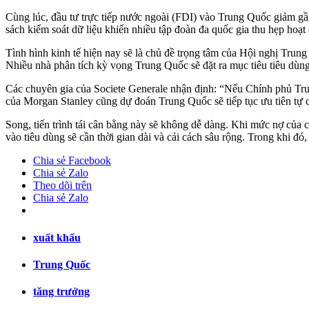
Cùng lúc, đầu tư trực tiếp nước ngoài (FDI) vào Trung Quốc giảm gần
sách kiểm soát dữ liệu khiến nhiều tập đoàn đa quốc gia thu hẹp h
Tình hình kinh tế hiện nay sẽ là chủ đề trọng tâm của Hội nghị Trun
Nhiều nhà phân tích kỳ vọng Trung Quốc sẽ đặt ra mục tiêu tiêu dùng
Các chuyên gia của Societe Generale nhận định: “Nếu Chính phủ Trung
của Morgan Stanley cũng dự đoán Trung Quốc sẽ tiếp tục ưu tiên tự ch
Song, tiến trình tái cân bằng này sẽ không dễ dàng. Khi mức nợ của
vào tiêu dùng sẽ cần thời gian dài và cải cách sâu rộng. Trong khi đ
Chia sẻ Facebook
Chia sẻ Zalo
Theo dõi trên
Chia sẻ Zalo
xuất khẩu
Trung Quốc
tăng trưởng