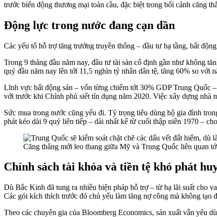
trước biến động thương mại toàn cầu, đặc biệt trong bối cảnh căng t
Động lực trong nước đang cạn dần
Các yếu tố hỗ trợ tăng trưởng truyền thống – đầu tư hạ tầng, bất động
Trong 9 tháng đầu năm nay, đầu tư tài sản cố định gần như không tă
quý đầu năm nay lên tới 11,5 nghìn tỷ nhân dân tệ, tăng 60% so với 
Lĩnh vực bất động sản – vốn từng chiếm tới 30% GDP Trung Quốc – vẫ
với trước khi Chính phủ siết tín dụng năm 2020. Việc xây dựng nhà m
Sức mua trong nước cũng yếu đi. Tỷ trọng tiêu dùng hộ gia đình tr
phát kéo dài 9 quý liên tiếp – dài nhất kể từ cuối thập niên 1970 – c
Căng thẳng mới leo thang giữa Mỹ và Trung Quốc liên quan tới
Chính sách tài khóa và tiền tệ khó phát hu
Dù Bắc Kinh đã tung ra nhiều biện pháp hỗ trợ – từ hạ lãi suất cho va
Các gói kích thích trước đó chủ yếu làm tăng nợ công mà không tạo
Theo các chuyên gia của Bloomberg Economics, sản xuất vẫn yếu dù xuấ