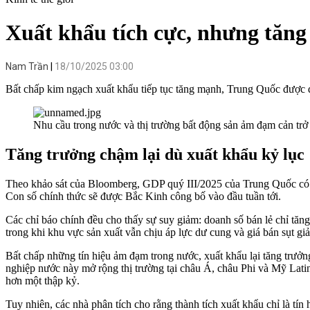
Xuất khẩu tích cực, nhưng tăng
Nam Trần
18/10/2025 03:00
Bất chấp kim ngạch xuất khẩu tiếp tục tăng mạnh, Trung Quốc được d
Nhu cầu trong nước và thị trường bất động sản ảm đạm cản trở
Tăng trưởng chậm lại dù xuất khẩu kỷ lục
Theo khảo sát của Bloomberg, GDP quý III/2025 của Trung Quốc có t
Con số chính thức sẽ được Bắc Kinh công bố vào đầu tuần tới.
Các chỉ báo chính đều cho thấy sự suy giảm: doanh số bán lẻ chỉ tăng
trong khi khu vực sản xuất vẫn chịu áp lực dư cung và giá bán sụt gi
Bất chấp những tín hiệu ảm đạm trong nước, xuất khẩu lại tăng trưở
nghiệp nước này mở rộng thị trường tại châu Á, châu Phi và Mỹ Lat
hơn một thập kỷ.
Tuy nhiên, các nhà phân tích cho rằng thành tích xuất khẩu chỉ là tí