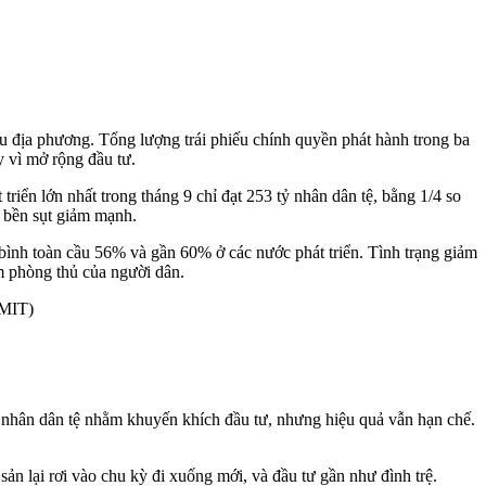
u địa phương. Tổng lượng trái phiếu chính quyền phát hành trong ba
y vì mở rộng đầu tư.
ển lớn nhất trong tháng 9 chỉ đạt 253 tỷ nhân dân tệ, bằng 1/4 so
u bền sụt giảm mạnh.
ình toàn cầu 56% và gần 60% ở các nước phát triển. Tình trạng giảm
ệm phòng thủ của người dân.
0 tỷ nhân dân tệ nhằm khuyến khích đầu tư, nhưng hiệu quả vẫn hạn chế.
ản lại rơi vào chu kỳ đi xuống mới, và đầu tư gần như đình trệ.