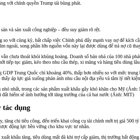
hẳng với chính quyền Trump tái bùng phát.
 sản và sản xuất công nghiệp – đều suy giảm rõ rệt.
ng so với cùng kỳ, bất chấp việc Chính phủ đẩy mạnh vay nợ để kích cầ
năm ngoái, song phần lớn nguồn vốn này lại được dùng để trả nợ cũ tha
n chưa thoát khỏi khủng hoảng. Doanh số bán nhà của 100 nhà phát tri
ới tiếp tục giảm, kéo theo nhu cầu thép, xi măng và hàng tiêu dùng lâ
ong GDP Trung Quốc chỉ khoảng 40%, thấp hơn nhiều so với mức trung b
ho thấy áp lực giá xuống phản ánh nhu cầu nội địa yếu và tâm lý tiết ki
 đất hiếm sẽ ảnh hưởng tới tăng trưởng của cả hai nước (Ảnh: MIT)
y tác dụng
y, tăng chi tiêu công, đến triển khai công cụ tài chính mới trị giá 50
 được động lực bền vững cho khu vực tư nhân.
t khẩu tăng, tiêu dùng mất đà khi trợ cấp giảm, thị trường bất động s