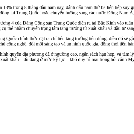
 13% trong 8 tháng đầu năm nay, đánh dấu năm thứ ba liên tiếp suy gi
oạt động tại Trung Quốc hoặc chuyển hướng sang các nước Đông Nam Á,
g ương 4 của Đảng Cộng sản Trung Quốc diễn ra tại Bắc Kinh vào tuần t
 cụ thể nhằm chuyển trọng tâm tăng trưởng từ xuất khẩu và đầu tư sang
 Quốc chính thức đặt ra chỉ tiêu tăng trưởng tiêu dùng, điều đó sẽ gử
ủ công nghệ, đổi mới sáng tạo và an ninh quốc gia, đồng thời tiến hàn
 chính quyền địa phương đã ở ngưỡng cao, ngân sách hạn hẹp, và tâm lý
ó, xuất khẩu – dù đang ở mức kỷ lục – khó duy trì mãi trong bối cảnh 