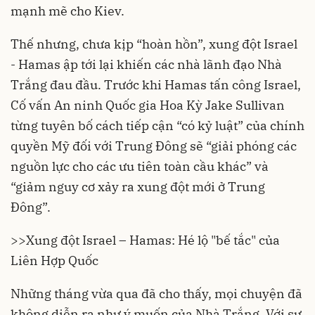
mạnh mẽ cho Kiev.
Thế nhưng, chưa kịp “hoàn hồn”, xung đột Israel
- Hamas ập tới lại khiến các nhà lãnh đạo Nhà
Trắng đau đầu. Trước khi Hamas tấn công Israel,
Cố vấn An ninh Quốc gia Hoa Kỳ Jake Sullivan
từng tuyên bố cách tiếp cận “có kỷ luật” của chính
quyền Mỹ đối với Trung Đông sẽ “giải phóng các
nguồn lực cho các ưu tiên toàn cầu khác” và
“giảm nguy cơ xảy ra xung đột mới ở Trung
Đông”.
>>
Xung đột Israel – Hamas: Hé lộ "bế tắc" của
Liên Hợp Quốc
Những tháng vừa qua đã cho thấy, mọi chuyện đã
không diễn ra như ý muốn của Nhà Trắng. Với sự