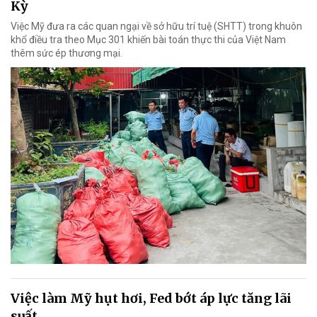
Kỳ
Việc Mỹ đưa ra các quan ngại về sở hữu trí tuệ (SHTT) trong khuôn
khổ điều tra theo Mục 301 khiến bài toán thực thi của Việt Nam
thêm sức ép thương mại.
Việc làm Mỹ hụt hơi, Fed bớt áp lực tăng lãi
suất