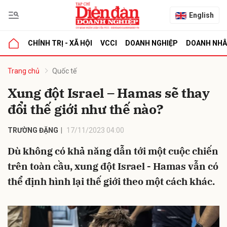
English
CHÍNH TRỊ - XÃ HỘI
VCCI
DOANH NGHIỆP
DOANH NH
bình luận
Trang chủ
Quốc tế
Xung đột Israel – Hamas sẽ thay
đổi thế giới như thế nào?
TRƯỜNG ĐẶNG
17/11/2023 04:00
Dù không có khả năng dẫn tới một cuộc chiến
trên toàn cầu, xung đột Israel - Hamas vẫn có
Hủy
G
thể định hình lại thế giới theo một cách khác.