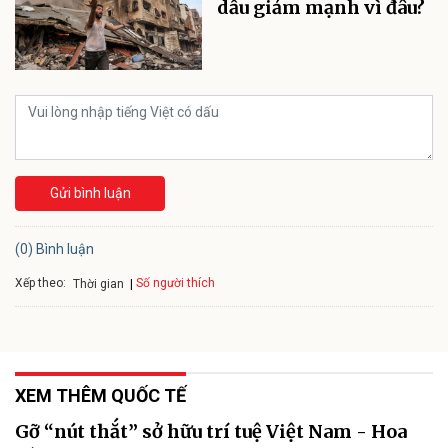
dầu giảm mạnh vì đâu?
Gửi bình luận
(0) Bình luận
Xếp theo:
Số người thích
Thời gian
XEM THÊM QUỐC TẾ
Gỡ “nút thắt” sở hữu trí tuệ Việt Nam - Hoa