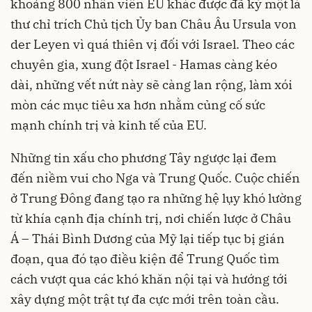
khoảng 800 nhân viên EU khác được đã ký một lá
thư chỉ trích Chủ tịch Ủy ban Châu Âu Ursula von
der Leyen vì quá thiên vị đối với Israel. Theo các
chuyên gia, xung đột Israel - Hamas càng kéo
dài, những vết nứt này sẽ càng lan rộng, làm xói
mòn các mục tiêu xa hơn nhằm củng cố sức
mạnh chính trị và kinh tế của EU.
Những tin xấu cho phương Tây ngược lại đem
đến niềm vui cho Nga và Trung Quốc. Cuộc chiến
ở Trung Đông đang tạo ra những hệ lụy khó lường
từ khía cạnh địa chính trị, nơi chiến lược ở Châu
Á – Thái Bình Dương của Mỹ lại tiếp tục bị gián
đoạn, qua đó tạo điều kiện để Trung Quốc tìm
cách vượt qua các khó khăn nội tại và hướng tới
xây dựng một trật tự đa cực mới trên toàn cầu.