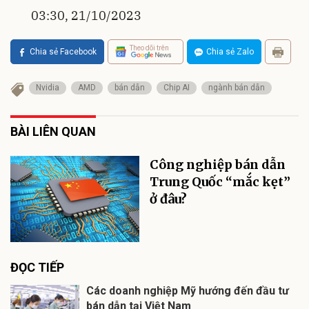
03:30, 21/10/2023
Theo dõi trên
Chia sẻ Facebook
Chia sẻ Zalo
Nvidia
AMD
bán dẫn
Chip AI
ngành bán dẫn
BÀI LIÊN QUAN
Công nghiệp bán dẫn
Trung Quốc “mắc kẹt”
ở đâu?
ĐỌC TIẾP
Các doanh nghiệp Mỹ hướng đến đầu tư
bán dẫn tại Việt Nam