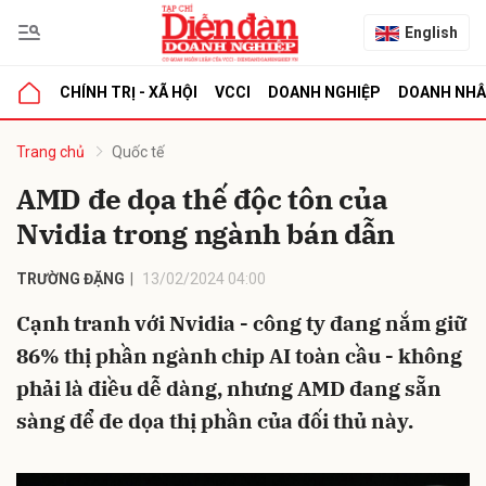
English
CHÍNH TRỊ - XÃ HỘI
VCCI
DOANH NGHIỆP
DOANH NH
bình luận
Trang chủ
Quốc tế
AMD đe dọa thế độc tôn của
Nvidia trong ngành bán dẫn
TRƯỜNG ĐẶNG
13/02/2024 04:00
Cạnh tranh với Nvidia - công ty đang nắm giữ
86% thị phần ngành chip AI toàn cầu - không
Hủy
G
phải là điều dễ dàng, nhưng AMD đang sẵn
sàng để đe dọa thị phần của đối thủ này.