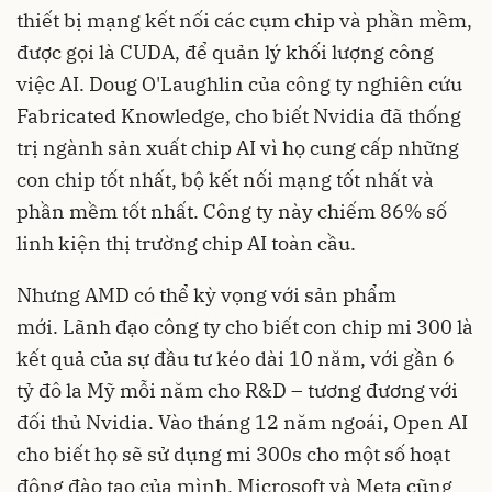
thiết bị mạng kết nối các cụm chip và phần mềm,
được gọi là CUDA, để quản lý khối lượng công
việc AI. Doug O'Laughlin của công ty nghiên cứu
Fabricated Knowledge, cho biết Nvidia đã thống
trị ngành sản xuất chip AI vì họ cung cấp những
con chip tốt nhất, bộ kết nối mạng tốt nhất và
phần mềm tốt nhất. Công ty này chiếm 86% số
linh kiện thị trường chip AI toàn cầu.
Nhưng AMD có thể kỳ vọng với sản phẩm
mới. Lãnh đạo công ty cho biết con chip mi 300 là
kết quả của sự đầu tư kéo dài 10 năm, với gần 6
tỷ đô la Mỹ mỗi năm cho R&D – tương đương với
đối thủ Nvidia. Vào tháng 12 năm ngoái, Open AI
cho biết họ sẽ sử dụng mi 300s cho một số hoạt
động đào tạo của mình. Microsoft và Meta cũng