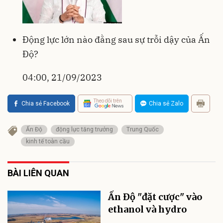
Động lực lớn nào đằng sau sự trỗi dậy của Ấn
Độ?
04:00, 21/09/2023
Theo dõi trên
Chia sẻ Facebook
Chia sẻ Zalo
Ấn Độ
động lực tăng trưởng
Trung Quốc
kinh tế toàn cầu
BÀI LIÊN QUAN
Ấn Độ "đặt cược" vào
ethanol và hydro