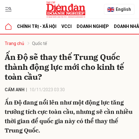
English
CHÍNH TRỊ - XÃ HỘI
VCCI
DOANH NGHIỆP
DOANH NH
bình luận
Trang chủ
Quốc tế
Ấn Độ sẽ thay thế Trung Quốc
thành động lực mới cho kinh tế
toàn cầu?
CẨM ANH
10/11/2023 03:30
Ấn Độ đang nổi lên như một động lực tăng
Hủy
G
trưởng tích cực toàn cầu, nhưng sẽ cần nhiều
thời gian để quốc gia này có thể thay thế
Trung Quốc.