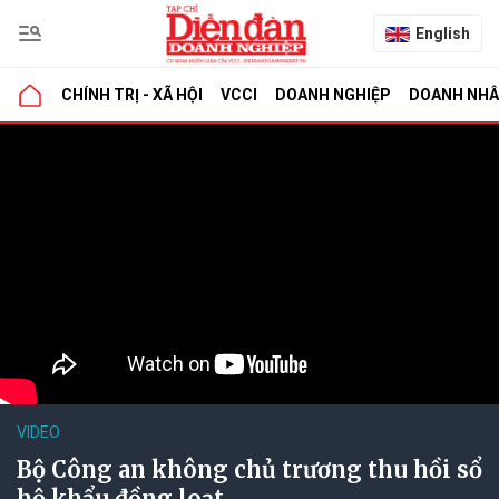
English
CHÍNH TRỊ - XÃ HỘI
VCCI
DOANH NGHIỆP
DOANH NH
VIDEO
Bộ Công an không chủ trương thu hồi sổ
hộ khẩu đồng loạt