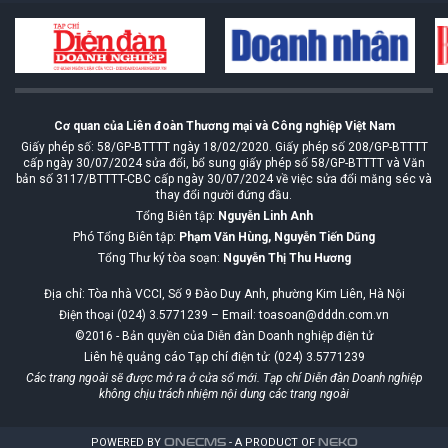
Cơ quan của Liên đoàn Thương mại và Công nghiệp Việt Nam
Giấy phép số: 58/GP-BTTTT ngày 18/02/2020. Giấy phép số 208/GP-BTTTT
cấp ngày 30/07/2024 sửa đổi, bổ sung giấy phép số 58/GP-BTTTT và Văn
bản số 3117/BTTTT-CBC cấp ngày 30/07/2024 về việc sửa đổi măng séc và
thay đổi người đứng đầu.
Tổng Biên tập:
Nguyễn Linh Anh
Phó Tổng Biên tập:
Phạm Văn Hùng, Nguyễn Tiến Dũng
Tổng Thư ký tòa soạn:
Nguyễn Thị Thu Hương
Địa chỉ: Tòa nhà VCCI, Số 9 Đào Duy Anh, phường Kim Liên, Hà Nội
Điện thoại (024) 3.5771239 – Email: toasoan@dddn.com.vn
©2016 - Bản quyền của Diễn đàn Doanh nghiệp điện tử
Liên hệ quảng cáo Tạp chí điện tử: (024) 3.5771239
Các trang ngoài sẽ được mở ra ở cửa sổ mới. Tạp chí Diễn đàn Doanh nghiệp
không chịu trách nhiệm nội dung các trang ngoài
POWERED BY
ONE
CMS
- A PRODUCT OF
NEKO