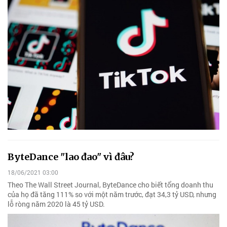
ByteDance "lao đao" vì đâu?
18/06/2021 03:00
Theo The Wall Street Journal, ByteDance cho biết tổng doanh thu
của họ đã tăng 111% so với một năm trước, đạt 34,3 tỷ USD, nhưng
lỗ ròng năm 2020 là 45 tỷ USD.