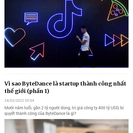
Vì sao ByteDance là startup thành công nhất
thế giới (phần 1)
24/03/2022 05:04
Mười năm tuổi, gần 2 tỷ người dùng, trị giá công ty 400 tỷ USD, bí
quyết thành công của ByteDance là gì?