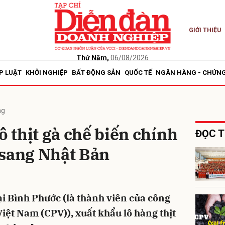
GIỚI THIỆU
bình luận
Thứ Năm,
06/08/2026
P LUẬT
KHỞI NGHIỆP
BẤT ĐỘNG SẢN
QUỐC TẾ
NGÂN HÀNG - CHỨN
ng
ô thịt gà chế biến chính
ĐỌC T
 sang Nhật Bản
Hủy
G
i Bình Phước (là thành viên của công
Việt Nam (CPV)), xuất khẩu lô hàng thịt