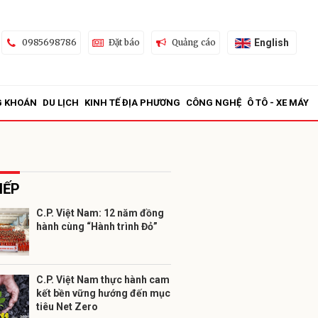
English
0985698786
Đặt báo
Quảng cáo
G KHOÁN
DU LỊCH
KINH TẾ ĐỊA PHƯƠNG
CÔNG NGHỆ
Ô TÔ - XE MÁY
IẾP
C.P. Việt Nam: 12 năm đồng
hành cùng “Hành trình Đỏ”
ửi
C.P. Việt Nam thực hành cam
kết bền vững hướng đến mục
tiêu Net Zero