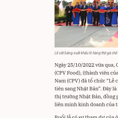
Lễ cắt băng xuất khẩu lô hàng thịt gà ch
Ngày 25/10/2022 vừa qua,
(CPV Food), (thành viên của
Nam (CPV) đã tổ chức “Lễ cô
tiên sang Nhật Bản”. Đây là 
thị trường Nhật Bản, đồng p
liên minh kinh doanh của tâ
Buổi lễ có sự tham dự của