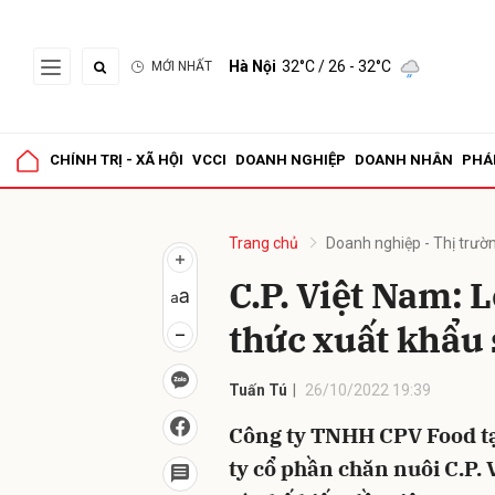
Hà Nội
32°C
/ 26 - 32°C
MỚI NHẤT
Gửi 
CHÍNH TRỊ - XÃ HỘI
VCCI
DOANH NGHIỆP
DOANH NHÂN
PHÁ
Trang chủ
Doanh nghiệp - Thị trườ
C.P. Việt Nam: L
thức xuất khẩu
Tuấn Tú
26/10/2022 19:39
Công ty TNHH CPV Food tạ
ty cổ phần chăn nuôi C.P. 