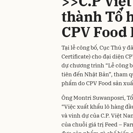
>>C.P Việ
thành Tổ 
CPV Food 
Tại lễ công bố, Cục Thú y
Certificate) cho đại diện 
dự chương trình “Lễ công b
tiên đến Nhật Bản”, tham q
phẩm do CPV Food sản xuấ
Ông Montri Suwanposri, Tổn
“Việc xuất khẩu lô hàng đầu
và vinh dự của C.P. Việt 
của chuỗi giá trị Feed – Fa