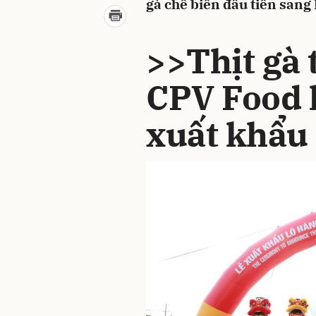
gà chế biến đầu tiên sang
>>Thịt gà
CPV Food l
xuất khẩu