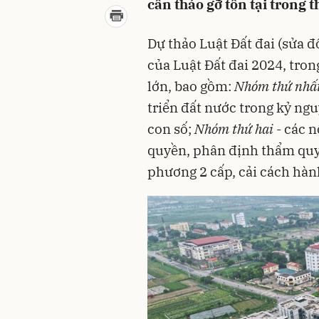
cần tháo gỡ tồn tại trong t
Dự thảo Luật Đất đai (sửa đ
của Luật Đất đai 2024, tro
lớn, bao gồm:
Nhóm thứ nhấ
triển đất nước trong kỷ ngu
con số;
Nhóm thứ hai
- các 
quyền, phân định thẩm quy
phương 2 cấp, cải cách hành