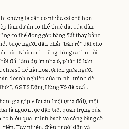
thì chúng ta cần có nhiều cơ chế hơn
ệp làm dự án có thể thuê đất của dân
 cũng có thể đóng góp bằng đất thay bằng
iết buộc người dân phải "bán rẻ" đất cho
lúc nào Nhà nước cũng đứng ra thu hồi
u hồi đất làm dự án nhà ở, phân lô bán
chia sẻ để hài hòa lợi ích giữa người
 thân doanh nghiệp của mình, tránh để
 thòi”, GS TS Đặng Hùng Võ đề xuất.
ham gia góp ý Dự án Luật (sửa đổi), một
 đai là nguồn lực đặc biệt quan trọng của
 bổ hiệu quả, minh bạch và công bằng sẽ
t triển. Tuy nhiên, điều người dân và