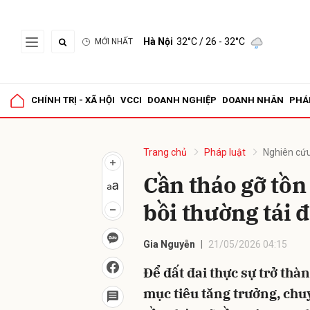
Hà Nội
32°C
/ 26 - 32°C
MỚI NHẤT
Gửi 
CHÍNH TRỊ - XÃ HỘI
VCCI
DOANH NGHIỆP
DOANH NHÂN
PHÁ
Trang chủ
Pháp luật
Nghiên cứu
Cần tháo gỡ tồn 
bồi thường tái 
Gia Nguyễn
21/05/2026 04:15
Để đất đai thực sự trở th
mục tiêu tăng trưởng, chuy