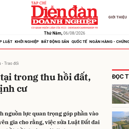
GIỚI THIỆU
bình luận
Thứ Năm,
06/08/2026
P LUẬT
KHỞI NGHIỆP
BẤT ĐỘNG SẢN
QUỐC TẾ
NGÂN HÀNG - CHỨN
 - Trao đổi
tại trong thu hồi đất,
ĐỌC T
định cư
Hủy
G
ành nguồn lực quan trọng góp phần vào
ên gia cho rằng, việc sửa Luật Đất đai