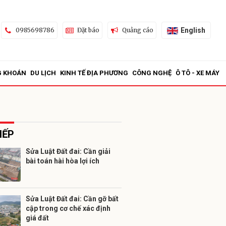
English
0985698786
Đặt báo
Quảng cáo
G KHOÁN
DU LỊCH
KINH TẾ ĐỊA PHƯƠNG
CÔNG NGHỆ
Ô TÔ - XE MÁY
IẾP
Sửa Luật Đất đai: Cần giải
bài toán hài hòa lợi ích
ửi
Sửa Luật Đất đai: Cần gỡ bất
cập trong cơ chế xác định
giá đất