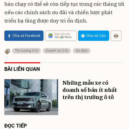
bán chạy có thể sẽ còn tiếp tục trong các tháng tới
nếu các chính sách ưu đãi và chiến lược phát
triển hạ tầng được duy trì ổn định.
Theo dõi trên
Chia sẻ Facebook
Chia sẻ Zalo
Thị trường ô tô
Doanh số ô tô
Xe điện
BÀI LIÊN QUAN
Những mẫu xe có
doanh số bán ít nhất
trên thị trường ô tô
ĐỌC TIẾP