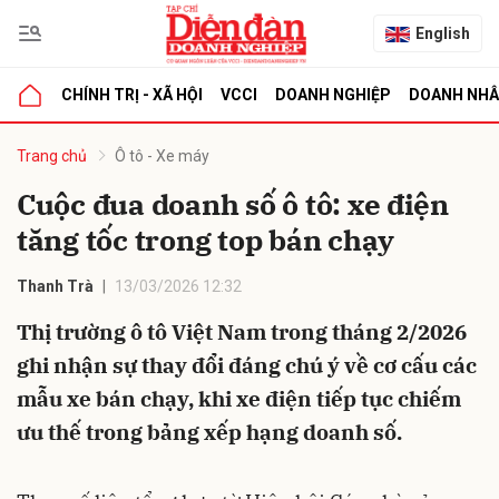
English
CHÍNH TRỊ - XÃ HỘI
VCCI
DOANH NGHIỆP
DOANH NH
bình luận
Trang chủ
Ô tô - Xe máy
Cuộc đua doanh số ô tô: xe điện
tăng tốc trong top bán chạy
Thanh Trà
13/03/2026 12:32
Thị trường ô tô Việt Nam trong tháng 2/2026
ghi nhận sự thay đổi đáng chú ý về cơ cấu các
Hủy
G
mẫu xe bán chạy, khi xe điện tiếp tục chiếm
ưu thế trong bảng xếp hạng doanh số.