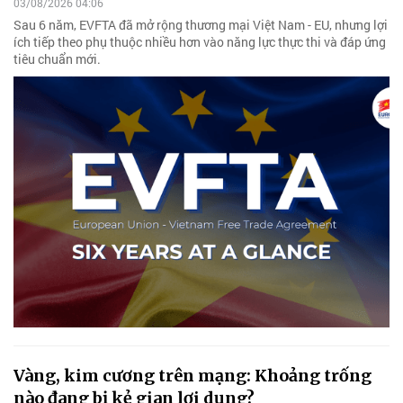
03/08/2026 04:06
Sau 6 năm, EVFTA đã mở rộng thương mại Việt Nam - EU, nhưng lợi
ích tiếp theo phụ thuộc nhiều hơn vào năng lực thực thi và đáp ứng
tiêu chuẩn mới.
Vàng, kim cương trên mạng: Khoảng trống
nào đang bị kẻ gian lợi dụng?