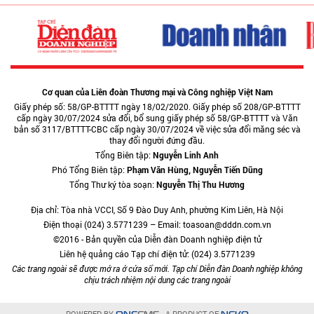
Cơ quan của Liên đoàn Thương mại và Công nghiệp Việt Nam
Giấy phép số: 58/GP-BTTTT ngày 18/02/2020. Giấy phép số 208/GP-BTTTT
cấp ngày 30/07/2024 sửa đổi, bổ sung giấy phép số 58/GP-BTTTT và Văn
bản số 3117/BTTTT-CBC cấp ngày 30/07/2024 về việc sửa đổi măng séc và
thay đổi người đứng đầu.
Tổng Biên tập:
Nguyễn Linh Anh
Phó Tổng Biên tập:
Phạm Văn Hùng, Nguyễn Tiến Dũng
Tổng Thư ký tòa soạn:
Nguyễn Thị Thu Hương
Địa chỉ: Tòa nhà VCCI, Số 9 Đào Duy Anh, phường Kim Liên, Hà Nội
Điện thoại (024) 3.5771239 – Email: toasoan@dddn.com.vn
©2016 - Bản quyền của Diễn đàn Doanh nghiệp điện tử
Liên hệ quảng cáo Tạp chí điện tử: (024) 3.5771239
Các trang ngoài sẽ được mở ra ở cửa sổ mới. Tạp chí Diễn đàn Doanh nghiệp không
chịu trách nhiệm nội dung các trang ngoài
POWERED BY
- A PRODUCT OF