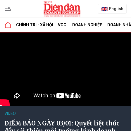
English
CHÍNH TRỊ - XÃ HỘI
VCCI
DOANH NGHIỆP
DOANH NH
VIDEO
ĐIỂM BÁO NGÀY 03/01: Quyết liệt thúc
đẩy cải thiện môi trường kinh doanh