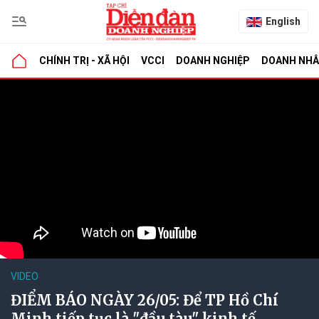
English
CHÍNH TRỊ - XÃ HỘI
VCCI
DOANH NGHIỆP
DOANH NH
VIDEO
ĐIỂM BÁO NGÀY 26/05: Để TP Hồ Chí
Minh tiếp tục là "đầu tàu" kinh tế