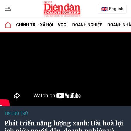
English
CHÍNH TRỊ - XÃ HỘI
VCCI
DOANH NGHIỆP
DOANH NH
TIN LƯU TRỮ
Phát triển năng lượng xanh: Hài hoà lợi
ích giữa người dân, doanh nghiệp và