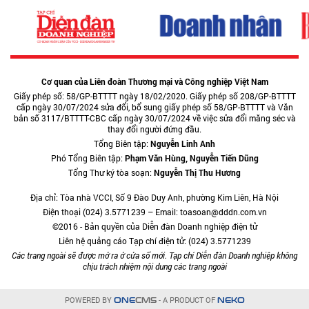
Cơ quan của Liên đoàn Thương mại và Công nghiệp Việt Nam
Giấy phép số: 58/GP-BTTTT ngày 18/02/2020. Giấy phép số 208/GP-BTTTT
cấp ngày 30/07/2024 sửa đổi, bổ sung giấy phép số 58/GP-BTTTT và Văn
bản số 3117/BTTTT-CBC cấp ngày 30/07/2024 về việc sửa đổi măng séc và
thay đổi người đứng đầu.
Tổng Biên tập:
Nguyễn Linh Anh
Phó Tổng Biên tập:
Phạm Văn Hùng, Nguyễn Tiến Dũng
Tổng Thư ký tòa soạn:
Nguyễn Thị Thu Hương
Địa chỉ: Tòa nhà VCCI, Số 9 Đào Duy Anh, phường Kim Liên, Hà Nội
Điện thoại (024) 3.5771239 – Email: toasoan@dddn.com.vn
©2016 - Bản quyền của Diễn đàn Doanh nghiệp điện tử
Liên hệ quảng cáo Tạp chí điện tử: (024) 3.5771239
Các trang ngoài sẽ được mở ra ở cửa sổ mới. Tạp chí Diễn đàn Doanh nghiệp không
chịu trách nhiệm nội dung các trang ngoài
POWERED BY
- A PRODUCT OF
ONE
CMS
NEKO