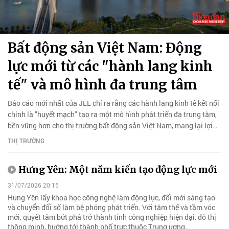
Bất động sản Việt Nam: Động
lực mới từ các "hành lang kinh
tế" và mô hình đa trung tâm
Báo cáo mới nhất của JLL chỉ ra rằng các hành lang kinh tế kết nối
chính là "huyết mạch" tạo ra một mô hình phát triển đa trung tâm,
bền vững hơn cho thị trường bất động sản Việt Nam, mang lại lợi
thế cạnh tranh độc đáo so với khu vực.
THỊ TRƯỜNG
Hưng Yên: Một năm kiến tạo động lực mới
31/07/2026 20:15
Hưng Yên lấy khoa học công nghệ làm động lực, đổi mới sáng tạo
và chuyển đổi số làm bệ phóng phát triển. Với tâm thế và tầm vóc
mới, quyết tâm bứt phá trở thành tỉnh công nghiệp hiện đại, đô thị
thông minh, hướng tới thành phố trực thuộc Trung ương.