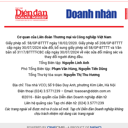
Cơ quan của Liên đoàn Thương mại và Công nghiệp Việt Nam
Giấy phép số: 58/GP-BTTTT ngày 18/02/2020. Giấy phép số 208/GP-BTTTT
cấp ngày 30/07/2024 sửa đổi, bổ sung giấy phép số 58/GP-BTTTT và Văn
bản số 3117/BTTTT-CBC cấp ngày 30/07/2024 về việc sửa đổi măng séc và
thay đổi người đứng đầu.
Tổng Biên tập:
Nguyễn Linh Anh
Phó Tổng Biên tập:
Phạm Văn Hùng, Nguyễn Tiến Dũng
Tổng Thư ký tòa soạn:
Nguyễn Thị Thu Hương
Địa chỉ: Tòa nhà VCCI, Số 9 Đào Duy Anh, phường Kim Liên, Hà Nội
Điện thoại (024) 3.5771239 – Email: toasoan@dddn.com.vn
©2016 - Bản quyền của Diễn đàn Doanh nghiệp điện tử
Liên hệ quảng cáo Tạp chí điện tử: (024) 3.5771239
Các trang ngoài sẽ được mở ra ở cửa sổ mới. Tạp chí Diễn đàn Doanh nghiệp không
chịu trách nhiệm nội dung các trang ngoài
POWERED BY
- A PRODUCT OF
ONE
CMS
NEKO