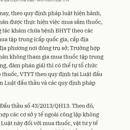
 về lựa chọn nhà thầu - Ảnh minh họa: ITN
 nay, theo quy định pháp luật hiện hành,
hân được thực hiện việc mua sắm thuốc,
ng tác khám chữa bệnh BHYT theo các
ua tập trung (cấp quốc gia, cấp địa
địa phương nơi đóng trụ sở; Trường hợp
hân không tham gia mua thuốc tập trung
ng, đàm phán giá) thì có thể tự tổ chức
 thuốc, VTYT theo quy định tại Luật đấu
n Luật đấu thầu và các quy định pháp
 Đấu thầu số 43/2013/QH13. Theo đó,
hợp các cơ sở y tế ngoài công lập không
uật này đối với mua thuốc, vật tư y tế