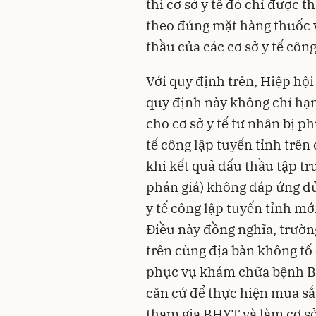
thì cơ sở y tế đó chỉ được 
theo đúng mặt hàng thuốc và
thầu của các cơ sở y tế công
Với quy định trên, Hiệp hộ
quy định này không chỉ hạn
cho cơ sở y tế tư nhân bị p
tế công lập tuyến tỉnh trên 
khi kết quả đấu thầu tập t
phán giá) không đáp ứng đủ
y tế công lập tuyến tỉnh mớ
Điều này đồng nghĩa, trường
trên cùng địa bàn không t
phục vụ khám chữa bệnh BH
căn cứ để thực hiện mua s
tham gia BHYT và làm cơ s