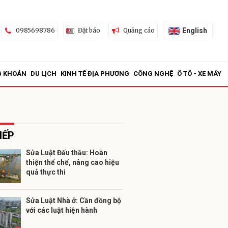
English
0985698786
Đặt báo
Quảng cáo
G KHOÁN
DU LỊCH
KINH TẾ ĐỊA PHƯƠNG
CÔNG NGHỆ
Ô TÔ - XE MÁY
IẾP
Sửa Luật Đấu thầu: Hoàn
thiện thể chế, nâng cao hiệu
ửi
quả thực thi
Sửa Luật Nhà ở: Cần đồng bộ
với các luật hiện hành