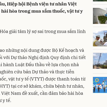
ầu, Hiệp hội Bệnh viện tư nhân Việt
hài hòa trong mua sắm thuốc, vật tư y
 Hóa giải tâm lý sợ sai trong mua sắm lĩnh
cao những nội dung được
Bộ Kế hoạch và
ối với
Dự thảo Nghị định
Quy định chi tiết
hi hành Luật
Đấu thầu
về lựa chọn nhà
 nghiên cứu bản Dự thảo và thực tiễn
ốc, vật tư y tế (VTYT) được thanh toán từ
HYT) tại cơ sở khám, chữa bệnh tư nhân,
 Việt Nam đề xuất, cần đảm bảo hài hòa
 y tế.