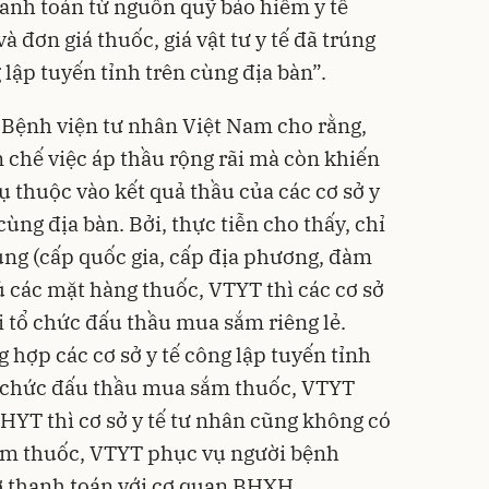
thanh toán từ nguồn quỹ bảo hiểm y tế
 đơn giá thuốc, giá vật tư y tế đã trúng
 lập tuyến tỉnh trên cùng địa bàn”.
i Bệnh viện tư nhân Việt Nam cho rằng,
 chế việc áp thầu rộng rãi mà còn khiến
hụ thuộc vào kết quả thầu của các cơ sở y
cùng địa bàn. Bởi, thực tiễn cho thấy, chỉ
rung (cấp quốc gia, cấp địa phương, đàm
 các mặt hàng thuốc, VTYT thì các cơ sở
i tổ chức đấu thầu mua sắm riêng lẻ.
 hợp các cơ sở y tế công lập tuyến tỉnh
ổ chức đấu thầu mua sắm thuốc, VTYT
YT thì cơ sở y tế tư nhân cũng không có
ắm thuốc, VTYT phục vụ người bệnh
ở thanh toán với cơ quan BHXH.