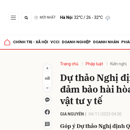
Hà Nội
32°C
/ 26 - 32°C
MỚI NHẤT
Gửi 
CHÍNH TRỊ - XÃ HỘI
VCCI
DOANH NGHIỆP
DOANH NHÂN
PHÁ
Trang chủ
Pháp luật
Kiến nghị
Dự thảo Nghị đị
đảm bảo hài hò
vật tư y tế
GIA NGUYỄN
04/11/2023 04:00
Góp ý Dự thảo Nghị định Qu