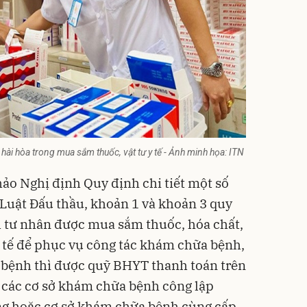
hài hòa trong mua sắm thuốc, vật tư y tế - Ảnh minh họa: ITN
hảo Nghị định Quy định chi tiết một số
 Luật Đấu thầu, khoản 1 và khoản 3 quy
 tư nhân được mua sắm thuốc, hóa chất,
 y tế để phục vụ công tác khám chữa bệnh,
 bệnh thì được quỹ BHYT thanh toán trên
i các cơ sở khám chữa bệnh công lập
ơng hoặc cơ sở khám chữa bệnh cùng cấp