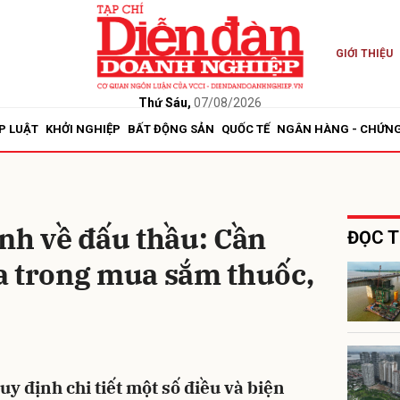
GIỚI THIỆU
bình luận
Thứ Sáu,
07/08/2026
P LUẬT
KHỞI NGHIỆP
BẤT ĐỘNG SẢN
QUỐC TẾ
NGÂN HÀNG - CHỨN
nh về đấu thầu: Cần
ĐỌC T
a trong mua sắm thuốc,
Hủy
G
y định chi tiết một số điều và biện