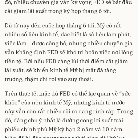
đó, nhiều chuyên gia vẫn kỳ vọng FED sẽ bắt đầu
cắt giảm lãi suất trong kỳ họp tháng 6 tới.
Dù từ nay đến cuộc họp tháng 6 tới, Mỹ có rất
nhiều số liệu kinh tế, đặc biệt là số liệu lạm phát,
việc làm… được công bố, nhưng nhiều chuyên gia
vẫn khẳng định FED sẽ khó trì hoãn việc nới lỏng
tiền tệ. Bởi nếu FED càng lùi thời điểm cắt giảm
lãi suất, sẽ khiến kinh tế Mỹ bị mất đà tăng
trưởng, thậm chí rơi vào suy thoái.
Trên thực tế, mặc dù FED có thể lạc quan về “sức
khỏe” của nền kinh tế Mỹ, nhưng kinh tế nước
này vẫn còn rất nhiều rủi ro đang rình rập. Trong
đó, đáng chú ý nhất là đường cong lợi suất trái
phiếu chính phủ Mỹ kỳ hạn 2 năm và 10 năm