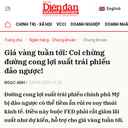
English
CHÍNH TRỊ - XÃ HỘI
VCCI
DOANH NGHIỆP
DOANH NH
bình luận
Trang chủ
Ngân hàng - Chứng khoán
Chứng khoán
Giá vàng tuần tới: Coi chừng
đường cong lợi suất trái phiếu
đảo ngược!
NGỌC ANH
24/03/2024 11:20
Đường cong lợi suất trái phiếu chính phủ Mỹ
Hủy
G
bị đảo ngược có thể tiềm ẩn rủi ro suy thoái
kinh tế. Điều này buộc FED phải cắt giảm lãi
suất như dự kiến, hỗ trợ cho giá vàng tuần tới.