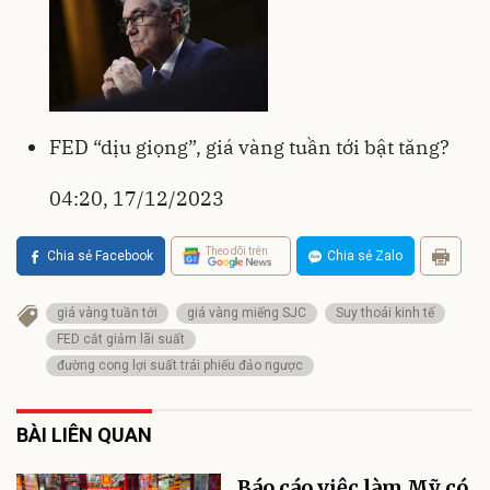
FED “dịu giọng”, giá vàng tuần tới bật tăng?
04:20, 17/12/2023
Theo dõi trên
Chia sẻ Facebook
Chia sẻ Zalo
giá vàng tuần tới
giá vàng miếng SJC
Suy thoái kinh tế
FED cắt giảm lãi suất
đường cong lợi suất trái phiếu đảo ngược
BÀI LIÊN QUAN
Báo cáo việc làm Mỹ có