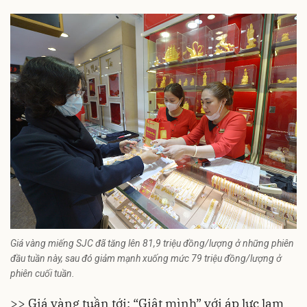
Giá vàng miếng SJC đã tăng lên 81,9 triệu đồng/lượng ở những phiên
đầu tuần này, sau đó giảm mạnh xuống mức 79 triệu đồng/lượng ở
phiên cuối tuần.
>> Giá vàng tuần tới: “Giật mình” với áp lực lạm