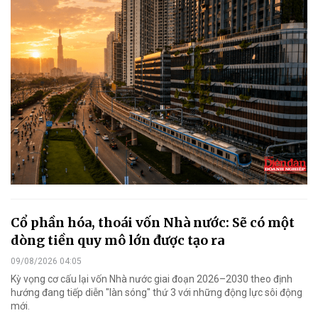
Cổ phần hóa, thoái vốn Nhà nước: Sẽ có một
dòng tiền quy mô lớn được tạo ra
09/08/2026 04:05
Kỳ vọng cơ cấu lại vốn Nhà nước giai đoạn 2026–2030 theo định
hướng đang tiếp diễn "làn sóng" thứ 3 với những động lực sôi động
mới.