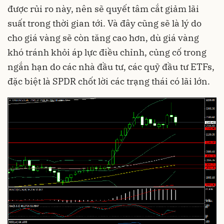
được rủi ro này, nên sẽ quyết tâm cắt giảm lãi
suất trong thời gian tới. Và đây cũng sẽ là lý do
cho giá vàng sẽ còn tăng cao hơn, dù giá vàng
khó tránh khỏi áp lực điều chỉnh, củng cố trong
ngắn hạn do các nhà đầu tư, các quỹ đầu tư ETFs,
đặc biệt là SPDR chốt lời các trạng thái có lãi lớn.