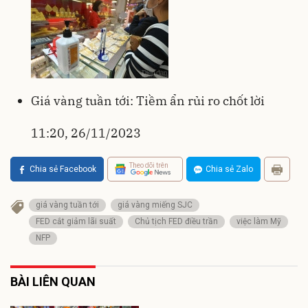
Giá vàng tuần tới: Tiềm ẩn rủi ro chốt lời
11:20, 26/11/2023
Theo dõi trên
Chia sẻ Facebook
Chia sẻ Zalo
giá vàng tuần tới
giá vàng miếng SJC
FED cắt giảm lãi suất
Chủ tịch FED điều trần
việc làm Mỹ
NFP
BÀI LIÊN QUAN