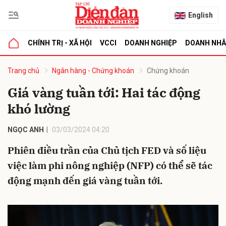
English
CHÍNH TRỊ - XÃ HỘI
VCCI
DOANH NGHIỆP
DOANH NH
bình luận
Trang chủ
Ngân hàng - Chứng khoán
Chứng khoán
Giá vàng tuần tới: Hai tác động
khó lường
NGỌC ANH
03/03/2024 04:20
Phiên điều trần của Chủ tịch FED và số liệu
việc làm phi nông nghiệp (NFP) có thể sẽ tác
Hủy
G
động mạnh đến giá vàng tuần tới.