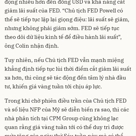
động nhiều hơn đến đồng USD và khả năng cắt
giảm lãi suất của FED. “Chủ tịch FED Powell có
thể sẽ tiếp tục lặp lại giọng điệu: lãi suất sẽ giảm,
nhưng không phải giảm sớm. FED sẽ tiếp tục
theo dõi dữ liệu kinh tế để điều hành lãi suất”,
ông Colin nhận định.
Tuy nhiên, nếu Chủ tịch FED vẫn mạnh miệng
khẳng định tiếp tục lùi thời điểm cắt giảm lãi suất
xa hơn, thì cũng sẽ tác động đến tâm lý nhà đầu
tư, khiến
giá vàng tuần tới
chịu áp lực.
Trong khi chờ phiên điều trần của Chủ tịch FED
và số liệu NFP của Mỹ sẽ diễn biến ra sao, thì các
nhà phân tích tại CPM Group cũng không lạc
quan rằng giá vàng tuần tới có thể duy trì được
mức tăng của ngày thứ Sáu tuần này mà có thể