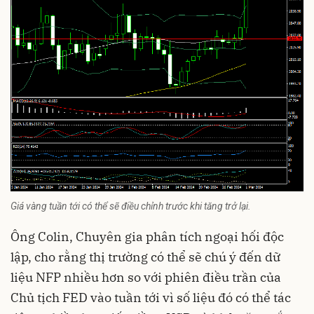
Giá vàng tuần tới có thể sẽ điều chỉnh trước khi tăng trở lại.
Ông Colin, Chuyên gia phân tích ngoại hối độc
lập, cho rằng thị trường có thể sẽ chú ý đến dữ
liệu NFP nhiều hơn so với phiên điều trần của
Chủ tịch FED vào tuần tới vì số liệu đó có thể tác