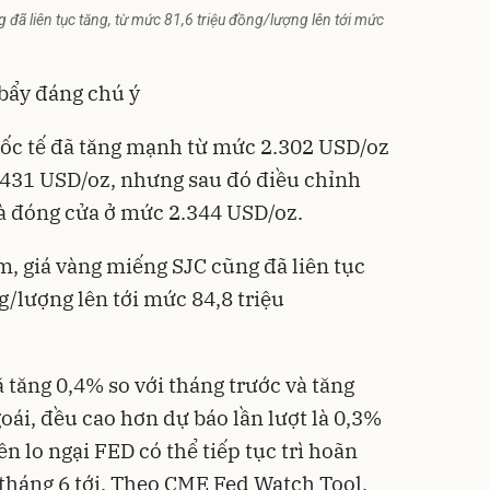
 đã liên tục tăng, từ mức 81,6 triệu đồng/lượng lên tới mức
 bẩy đáng chú ý
uốc tế đã tăng mạnh từ mức 2.302 USD/oz
.431 USD/oz, nhưng sau đó điều chỉnh
à đóng cửa ở mức 2.344 USD/oz.
m, giá vàng miếng SJC cũng đã liên tục
g/lượng lên tới mức 84,8 triệu
 tăng 0,4% so với tháng trước và tăng
oái, đều cao hơn dự báo lần lượt là 0,3%
n lo ngại FED có thể tiếp tục trì hoãn
g tháng 6 tới. Theo CME Fed Watch Tool,