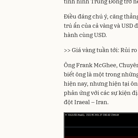
tình hình Trung Đông trở n
Điều đáng chú ý, căng thẳng
trú ẩn của cả vàng và USD 
hành cùng USD.
>> Giá vàng tuần tới: Rủi r
Ông Frank McGhee, Chuyên g
biết ông là một trong những
hiện nay, nhưng hiện tại ôn
phản ứng với các sự kiện đị
đột Iraeal – Iran.