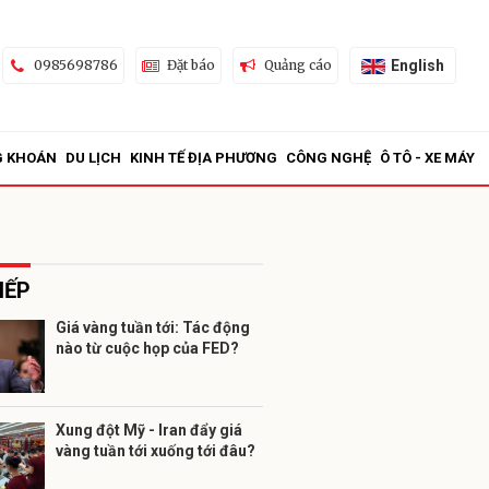
English
0985698786
Đặt báo
Quảng cáo
G KHOÁN
DU LỊCH
KINH TẾ ĐỊA PHƯƠNG
CÔNG NGHỆ
Ô TÔ - XE MÁY
IẾP
Giá vàng tuần tới: Tác động
nào từ cuộc họp của FED?
ửi
Xung đột Mỹ - Iran đẩy giá
vàng tuần tới xuống tới đâu?