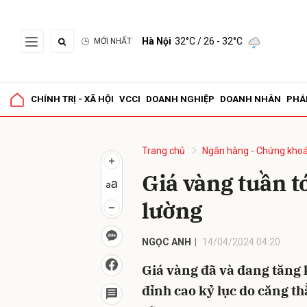
Hà Nội
32°C
/ 26 - 32°C
MỚI NHẤT
Gửi 
CHÍNH TRỊ - XÃ HỘI
VCCI
DOANH NGHIỆP
DOANH NHÂN
PHÁ
Trang chủ
Ngân hàng - Chứng kho
Giá vàng tuần t
lường
NGỌC ANH
14/04/2024 04:20
Giá vàng đã và đang tăng 
đỉnh cao kỷ lục do căng thẳ