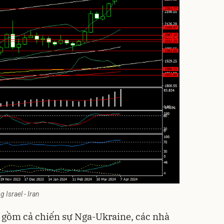
g Israel - Iran
 gồm cả chiến sự Nga-Ukraine, các nhà