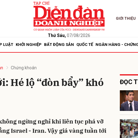
GIỚI THIỆU
bình luận
Thứ Sáu,
07/08/2026
P LUẬT
KHỞI NGHIỆP
BẤT ĐỘNG SẢN
QUỐC TẾ
NGÂN HÀNG - CHỨN
án
Chứng khoán
ới: Hé lộ “đòn bẩy” khó
ĐỌC T
Hủy
G
không ngừng nghỉ khi liên tục phá vỡ
ng Israel - Iran. Vậy giá vàng tuần tới