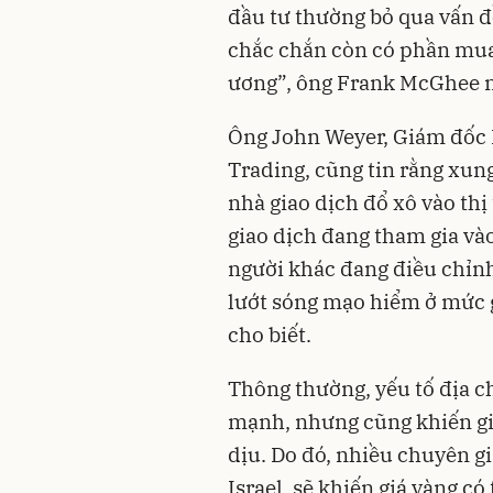
đầu tư thường bỏ qua vấn đề
chắc chắn còn có phần mua
ương”, ông Frank McGhee 
Ông John Weyer, Giám đốc 
Trading, cũng tin rằng xung
nhà giao dịch đổ xô vào th
giao dịch đang tham gia và
người khác đang điều chỉnh
lướt sóng mạo hiểm ở mức g
cho biết.
Thông thường, yếu tố địa ch
mạnh, nhưng cũng khiến gi
dịu. Do đó, nhiều chuyên gi
Israel, sẽ khiến giá vàng có