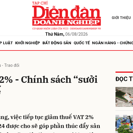
GIỚI THIỆU
bình luận
Thứ Năm,
06/08/2026
P LUẬT
KHỞI NGHIỆP
BẤT ĐỘNG SẢN
QUỐC TẾ
NGÂN HÀNG - CHỨN
 - Trao đổi
2% - Chính sách “sưởi
ĐỌC T
ế
Hủy
G
ùng, việc tiếp tục giảm thuế VAT 2%
24 được cho sẽ góp phần thúc đẩy sản