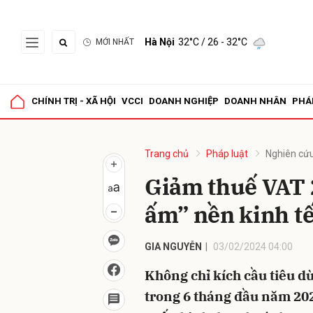
Hà Nội
32°C
/ 26 - 32°C
MỚI NHẤT
Gửi 
CHÍNH TRỊ - XÃ HỘI
VCCI
DOANH NGHIỆP
DOANH NHÂN
PHÁ
Trang chủ
Pháp luật
Nghiên cứu
Giảm thuế VAT 
ấm” nền kinh t
GIA NGUYỄN
03/02/2024 04:00
Không chỉ kích cầu tiêu d
trong 6 tháng đầu năm 20