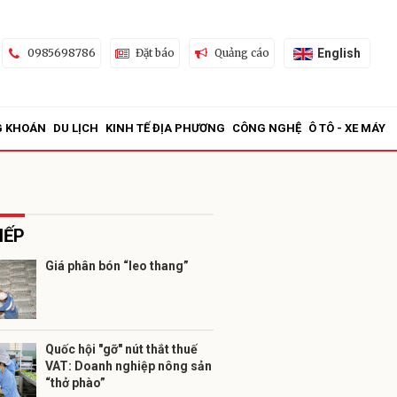
English
0985698786
Đặt báo
Quảng cáo
G KHOÁN
DU LỊCH
KINH TẾ ĐỊA PHƯƠNG
CÔNG NGHỆ
Ô TÔ - XE MÁY
IẾP
Giá phân bón “leo thang”
ửi
Quốc hội "gỡ" nút thắt thuế
VAT: Doanh nghiệp nông sản
“thở phào”