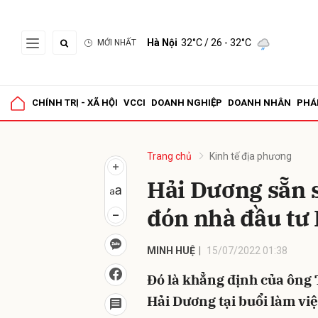
Hà Nội
32°C
/ 26 - 32°C
MỚI NHẤT
Gửi 
CHÍNH TRỊ - XÃ HỘI
VCCI
DOANH NGHIỆP
DOANH NHÂN
PHÁ
Trang chủ
Kinh tế địa phương
Hải Dương sẵn 
đón nhà đầu tư
MINH HUỆ
15/07/2022 01:38
Đó là khẳng định của ông
Hải Dương tại buổi làm việ