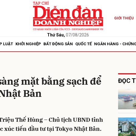
GIỚI THIỆU
bình luận
Thứ Sáu,
07/08/2026
P LUẬT
KHỞI NGHIỆP
BẤT ĐỘNG SẢN
QUỐC TẾ
NGÂN HÀNG - CHỨN
sàng mặt bằng sạch để
ĐỌC T
 Nhật Bản
Hủy
G
 Triệu Thế Hùng – Chủ tịch UBND tỉnh
c xúc tiến đầu tư tại Tokyo Nhật Bản.