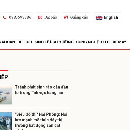
English
0985698786
Đặt báo
Quảng cáo
G KHOÁN
DU LỊCH
KINH TẾ ĐỊA PHƯƠNG
CÔNG NGHỆ
Ô TÔ - XE MÁY
IẾP
Tránh phát sinh rào cản đầu
tư trong lĩnh vực hàng hải
ửi
"Siêu đô thị" Hải Phòng: Nội
lực mạnh mẽ thúc đẩy thị
trường bất động sản cất