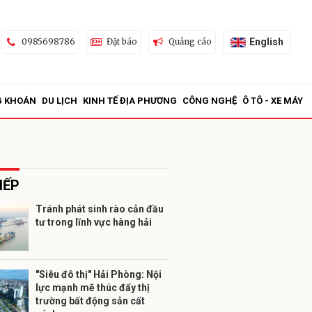
English
0985698786
Đặt báo
Quảng cáo
G KHOÁN
DU LỊCH
KINH TẾ ĐỊA PHƯƠNG
CÔNG NGHỆ
Ô TÔ - XE MÁY
IẾP
Tránh phát sinh rào cản đầu
tư trong lĩnh vực hàng hải
ửi
"Siêu đô thị" Hải Phòng: Nội
lực mạnh mẽ thúc đẩy thị
trường bất động sản cất