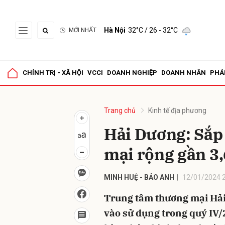
Hà Nội
32°C
/ 26 - 32°C
MỚI NHẤT
Gửi 
CHÍNH TRỊ - XÃ HỘI
VCCI
DOANH NGHIỆP
DOANH NHÂN
PHÁ
Trang chủ
Kinh tế địa phương
Hải Dương: Sắp
mại rộng gần 3
MINH HUỆ - BẢO ANH
12/01/2024 
Trung tâm thương mại Hải
vào sử dụng trong quý IV/