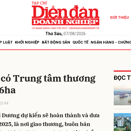
GIỚI THIỆU
bình luận
Thứ Sáu,
07/08/2026
P LUẬT
KHỞI NGHIỆP
BẤT ĐỘNG SẢN
QUỐC TẾ
NGÂN HÀNG - CHỨN
 có Trung tâm thương
ĐỌC T
,6ha
Hủy
G
20:44
 Dương dự kiến sẽ hoàn thành và đưa
2025, là nơi giao thương, buôn bán