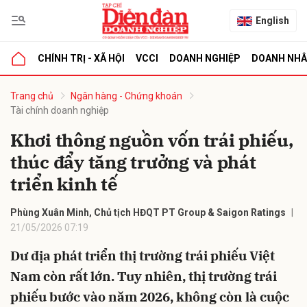
English
CHÍNH TRỊ - XÃ HỘI
VCCI
DOANH NGHIỆP
DOANH NH
bình luận
Trang chủ
Ngân hàng - Chứng khoán
Tài chính doanh nghiệp
Khơi thông nguồn vốn trái phiếu,
thúc đẩy tăng trưởng và phát
triển kinh tế
Phùng Xuân Minh, Chủ tịch HĐQT PT Group & Saigon Ratings
21/05/2026 07:19
Hủy
G
Dư địa phát triển thị trường trái phiếu Việt
Nam còn rất lớn. Tuy nhiên, thị trường trái
phiếu bước vào năm 2026, không còn là cuộc