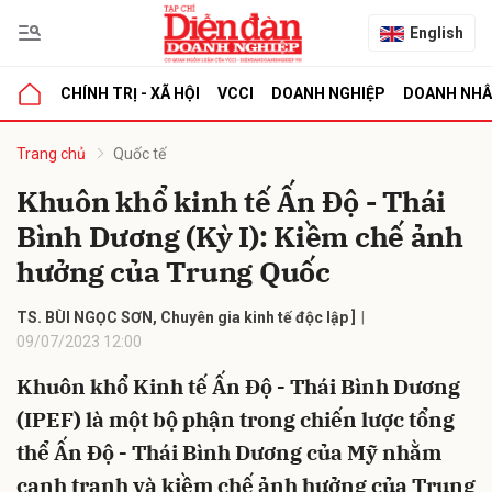
English
CHÍNH TRỊ - XÃ HỘI
VCCI
DOANH NGHIỆP
DOANH NH
bình luận
Trang chủ
Quốc tế
Khuôn khổ kinh tế Ấn Độ - Thái
Bình Dương (Kỳ I): Kiềm chế ảnh
hưởng của Trung Quốc
TS. BÙI NGỌC SƠN, Chuyên gia kinh tế độc lập ]
09/07/2023 12:00
Hủy
G
Khuôn khổ Kinh tế Ấn Độ - Thái Bình Dương
(IPEF) là một bộ phận trong chiến lược tổng
thể Ấn Độ - Thái Bình Dương của Mỹ nhằm
cạnh tranh và kiềm chế ảnh hưởng của Trung