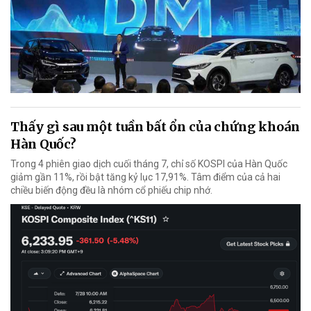
Thấy gì sau một tuần bất ổn của chứng khoán
Hàn Quốc?
Trong 4 phiên giao dịch cuối tháng 7, chỉ số KOSPI của Hàn Quốc
giảm gần 11%, rồi bật tăng kỷ lục 17,91%. Tâm điểm của cả hai
chiều biến động đều là nhóm cổ phiếu chip nhớ.