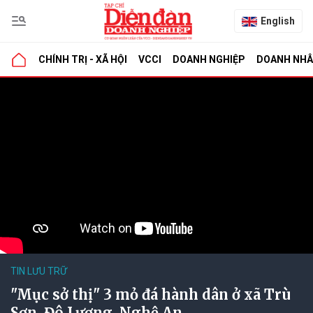
English
CHÍNH TRỊ - XÃ HỘI
VCCI
DOANH NGHIỆP
DOANH NH
TIN LƯU TRỮ
"Mục sở thị" 3 mỏ đá hành dân ở xã Trù
Sơn, Đô Lương, Nghệ An