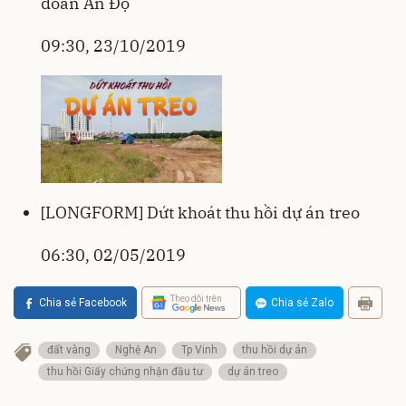
đoàn Ấn Độ
09:30, 23/10/2019
[LONGFORM] Dứt khoát thu hồi dự án treo
06:30, 02/05/2019
Theo dõi trên
Chia sẻ Facebook
Chia sẻ Zalo
đất vàng
Nghệ An
Tp Vinh
thu hồi dự án
thu hồi Giấy chứng nhận đầu tư
dự án treo