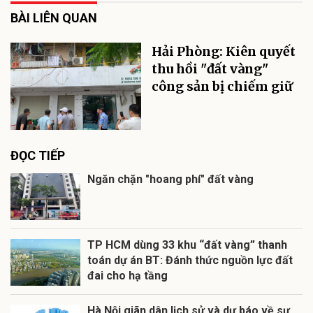
BÀI LIÊN QUAN
Hải Phòng: Kiên quyết
thu hồi "đất vàng"
công sản bị chiếm giữ
ĐỌC TIẾP
Ngăn chặn "hoang phí" đất vàng
TP HCM dùng 33 khu “đất vàng” thanh
toán dự án BT: Đánh thức nguồn lực đất
đai cho hạ tầng
Hà Nội giãn dân lịch sử và dự báo về sự