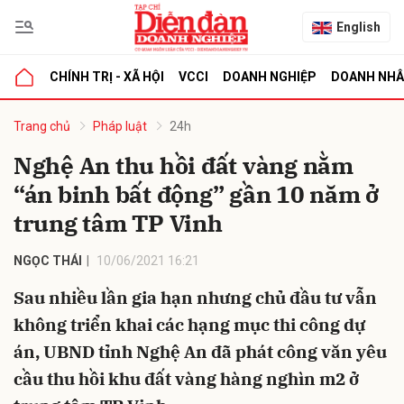
English
CHÍNH TRỊ - XÃ HỘI
VCCI
DOANH NGHIỆP
DOANH NH
bình luận
Trang chủ
Pháp luật
24h
Nghệ An thu hồi đất vàng nằm
“án binh bất động” gần 10 năm ở
trung tâm TP Vinh
NGỌC THÁI
10/06/2021 16:21
Sau nhiều lần gia hạn nhưng chủ đầu tư vẫn
Hủy
G
không triển khai các hạng mục thi công dự
án, UBND tỉnh Nghệ An đã phát công văn yêu
cầu thu hồi khu đất vàng hàng nghìn m2 ở