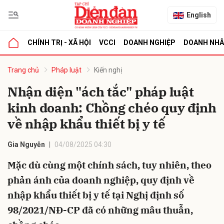
English
CHÍNH TRỊ - XÃ HỘI
VCCI
DOANH NGHIỆP
DOANH NH
bình luận
Trang chủ
Pháp luật
Kiến nghị
Nhận diện "ách tắc" pháp luật
kinh doanh: Chồng chéo quy định
về nhập khẩu thiết bị y tế
Gia Nguyễn
04/08/2025 04:30
Mặc dù cùng một chính sách, tuy nhiên, theo
Hủy
G
phản ánh của doanh nghiệp, quy định về
nhập khẩu thiết bị y tế tại Nghị định số
98/2021/NĐ-CP đã có những mâu thuẫn,