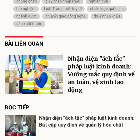
chồng chéo
giấy phép nhập khẩu
nghiên cứu
thử nghiệm
Luật Trang thiết bị y tế
chiến lược quốc gia
ngành dược
chuyển giao công nghệ
thuế nhập khẩu
sản xuất thuốc
BÀI LIÊN QUAN
Nhận diện "ách tắc"
pháp luật kinh doanh:
Vướng mắc quy định về
an toàn, vệ sinh lao
động
ĐỌC TIẾP
Nhận diện "ách tắc" pháp luật kinh doanh:
Bất cập quy định về quản lý hóa chất