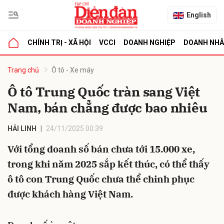
English
CHÍNH TRỊ - XÃ HỘI
VCCI
DOANH NGHIỆP
DOANH NH
bình luận
Trang chủ
Ô tô - Xe máy
Ô tô Trung Quốc tràn sang Việt
Nam, bán chẳng được bao nhiêu
HẢI LINH
24/11/2025 00:39
Với tổng doanh số bán chưa tới 15.000 xe,
trong khi năm 2025 sắp kết thúc, có thể thấy
Hủy
G
ô tô con Trung Quốc chưa thể chinh phục
được khách hàng Việt Nam.