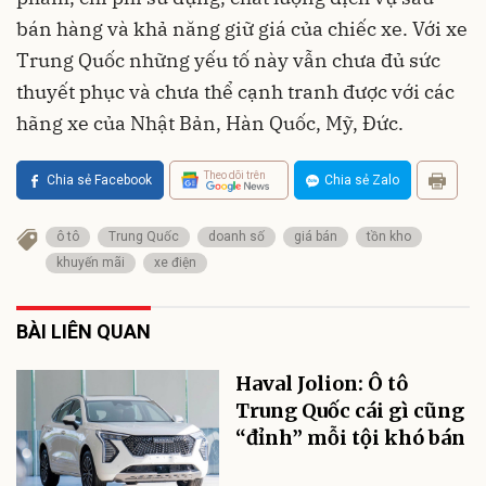
bán hàng và khả năng giữ giá của chiếc xe. Với xe
Trung Quốc những yếu tố này vẫn chưa đủ sức
thuyết phục và chưa thể cạnh tranh được với các
hãng xe của Nhật Bản, Hàn Quốc, Mỹ, Đức.
Theo dõi trên
Chia sẻ Facebook
Chia sẻ Zalo
ô tô
Trung Quốc
doanh số
giá bán
tồn kho
khuyến mãi
xe điện
BÀI LIÊN QUAN
Haval Jolion: Ô tô
Trung Quốc cái gì cũng
“đỉnh” mỗi tội khó bán