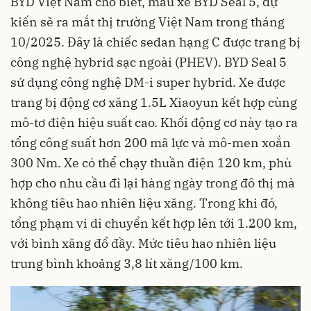
BYD Việt Nam cho biết, mẫu xe BYD Seal 5, dự
kiến sẽ ra mắt thị trường Việt Nam trong tháng
10/2025. Đây là chiếc sedan hạng C được trang bị
công nghệ hybrid sạc ngoài (PHEV). BYD Seal 5
sử dụng công nghệ DM-i super hybrid. Xe được
trang bị động cơ xăng 1.5L Xiaoyun kết hợp cùng
mô-tơ điện hiệu suất cao. Khối động cơ này tạo ra
tổng công suất hơn 200 mã lực và mô-men xoắn
300 Nm. Xe có thể chạy thuần điện 120 km, phù
hợp cho nhu cầu đi lại hàng ngày trong đô thị mà
không tiêu hao nhiên liệu xăng. Trong khi đó,
tổng phạm vi di chuyển kết hợp lên tới 1.200 km,
với bình xăng đổ đầy. Mức tiêu hao nhiên liệu
trung bình khoảng 3,8 lít xăng/100 km.