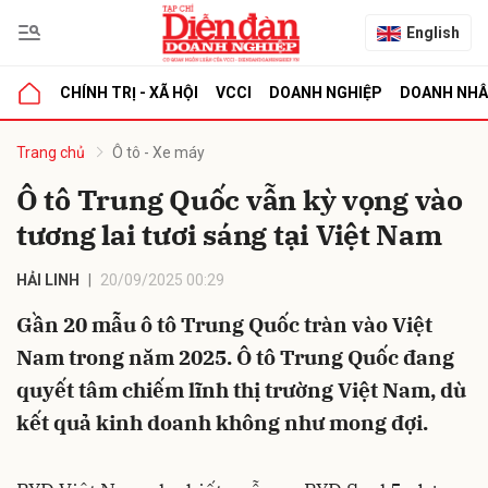
English
CHÍNH TRỊ - XÃ HỘI
VCCI
DOANH NGHIỆP
DOANH NH
bình luận
Trang chủ
Ô tô - Xe máy
Ô tô Trung Quốc vẫn kỳ vọng vào
tương lai tươi sáng tại Việt Nam
HẢI LINH
20/09/2025 00:29
Gần 20 mẫu ô tô Trung Quốc tràn vào Việt
Nam trong năm 2025. Ô tô Trung Quốc đang
Hủy
G
quyết tâm chiếm lĩnh thị trường Việt Nam, dù
kết quả kinh doanh không như mong đợi.