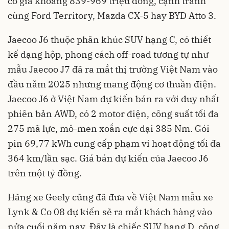
có giá khoảng 839-969 triệu đồng, cạnh tranh
cùng Ford Territory, Mazda CX-5 hay BYD Atto 3.
Jaecoo J6 thuộc phân khúc SUV hạng C, có thiết
kế dạng hộp, phong cách off-road tương tự như
mẫu Jaecoo J7 đã ra mắt thị trường Việt Nam vào
đầu năm 2025 nhưng mang động cơ thuần điện.
Jaecoo J6 ở Việt Nam dự kiến bán ra với duy nhất
phiên bản AWD, có 2 motor điện, công suất tối đa
275 mã lực, mô-men xoắn cực đại 385 Nm. Gói
pin 69,77 kWh cung cấp phạm vi hoạt động tối đa
364 km/lần sạc. Giá bán dự kiến của Jaecoo J6
trên một tỷ đồng.
Hãng xe Geely cũng đã đưa về Việt Nam mẫu xe
Lynk & Co 08 dự kiến sẽ ra mắt khách hàng vào
nửa cuối năm nay. Đây là chiếc SUV hạng D, công