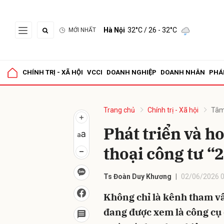
Hà Nội
32°C
/ 26 - 32°C
MỚI NHẤT
Gửi 
CHÍNH TRỊ - XÃ HỘI
VCCI
DOANH NGHIỆP
DOANH NHÂN
PHÁ
Trang chủ
Chính trị - Xã hội
Tâm
Phát triển và h
thoại công tư “2
Ts Đoàn Duy Khương
02/06/2026 0
Không chỉ là kênh tham vấ
đang được xem là công cụ 