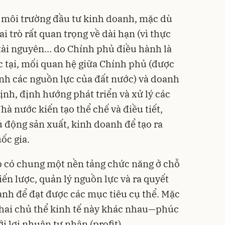
n môi trường đầu tư kinh doanh, mặc dù
i trò rất quan trọng về dài hạn (vì thực
, tài nguyên… do Chính phủ điều hành là
c tại, mối quan hệ giữa Chính phủ (được
nh các nguồn lực của đất nước) và doanh
ịnh, định hướng phát triển và xử lý các
hà nước kiến tạo thể chế và điều tiết,
 động sản xuất, kinh doanh để tạo ra
ốc gia.
 có chung một nền tảng chức năng ở chỗ
iến lược, quản lý nguồn lực và ra quyết
ành để đạt được các mục tiêu cụ thể. Mặc
 hai chủ thể kinh tế này khác nhau—phúc
ới lợi nhuận tư nhân (profit).