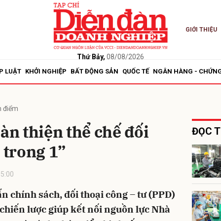
GIỚI THIỆU
bình luận
Thứ Bảy,
08/08/2026
P LUẬT
KHỞI NGHIỆP
BẤT ĐỘNG SẢN
QUỐC TẾ
NGÂN HÀNG - CHỨN
 điểm
oàn thiện thể chế đối
ĐỌC T
 trong 1”
Hủy
G
5:00
n chính sách, đối thoại công – tư (PPD)
chiến lược giúp kết nối nguồn lực Nhà