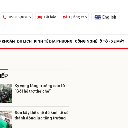
English
0985698786
Đặt báo
Quảng cáo
G KHOÁN
DU LỊCH
KINH TẾ ĐỊA PHƯƠNG
CÔNG NGHỆ
Ô TÔ - XE MÁY
IẾP
Kỳ vọng tăng trưởng cao từ
“Gói hỗ trợ thể chế”
ửi
Đòn bẩy thể chế để kinh tế số
thành động lực tăng trưởng