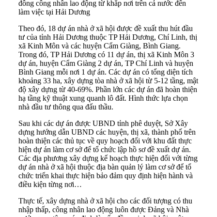
đông công nhân lao động từ khắp nơi trên cả nước đến
làm việc tại Hải Dương
Theo đó, 18 dự án nhà ở xã hội được đề xuất thu hút đầu
tư của tỉnh
Hải Dương
thuộc TP Hải Dương, Chí Linh, thị
xã Kinh Môn và các huyện Cẩm Giàng, Bình Giang.
Trong đó, TP Hải Dương có 11 dự án, thị xã Kinh Môn 3
dự án, huyện Cẩm Giàng 2 dự án, TP Chí Linh và huyện
Bình Giang mỗi nơi 1 dự án. Các dự án có tổng diện tích
khoảng 33 ha, xây dựng tòa nhà ở xã hội từ 5-12 tầng, mật
độ xây dựng từ 40-69%. Phần lớn các dự án đã hoàn thiện
hạ tầng kỹ thuật xung quanh lô đất. Hình thức lựa chọn
nhà đầu tư thông qua đấu thầu.
Sau khi các dự án được UBND tỉnh phê duyệt, Sở Xây
dựng hướng dẫn UBND các huyện, thị xã, thành phố trên
hoàn thiện các thủ tục về quy hoạch đối với khu đất thực
hiện
dự án
làm cơ sở để tổ chức lập hồ sơ đề xuất dự án.
Các địa phương xây dựng kế hoạch thực hiện đối với từng
dự án nhà ở xã hội thuộc địa bàn quản lý làm cơ sở để tổ
chức triển khai thực hiện bảo đảm quy định hiện hành và
điều kiện từng nơi…
Thực tế, xây dựng nhà ở xã hội cho các đối tượng có thu
nhập thấp, công nhân lao động luôn được Đảng và Nhà