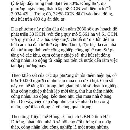
tỷ lệ lấp đầy trung bình đạt trên 80%. Đồng thời, địa
phương ngày cũng thành lập 58 CCN với diện tích đất
2.934,42ha. Trong đó, 32/58 CCN đã đi vào hoạt động,
thu hút trên 400 dự án đầu tư.
Địa phương này phấn đấu đến năm 2030 sẽ quy hoạch để
phát triển 33 KCN, với tổng quy mô 5.661 ha và 61 CCN,
với quy mô 3.213 ha. Đây được cho là dư địa lớn để thu
hút các nhà đầu tư thứ cấp đến đầu tư, đặc biệt là các nhà
đầu tư trong lĩnh vực công nghiệp công nghệ cao. Sự gia
tăng về các khu, cụm công nghiệp sẽ thu hút rất đông
công nhân lao động từ khắp nơi trên cả nước đến làm việc
tại địa phương này.
Theo khảo sát của các địa phương ở thời điểm hiện tại, có
hơn 10.000 người có nhu cầu mua
nhà ở xã hội
. Con số
này có thể tăng lên trong thời gian tới khi số doanh nghiệp,
khu công nghiệp thành lập mới tăng, thu hút thêm nhiều
công nhân, lao động, kéo theo nhu cầu mua nhà ở tăng
lên. Do vậy, việc đáp ứng nhu cầu về nhà ở cho công
nhân, người lao động là vô cùng quan trọng.
Theo ông Triệu Thế Hùng - Chủ tịch UBND tỉnh Hải
Dương, phát triển nhà ở xã hội cho đối tượng thu nhập
thấp, công nhân khu công nghiệp là một trong những