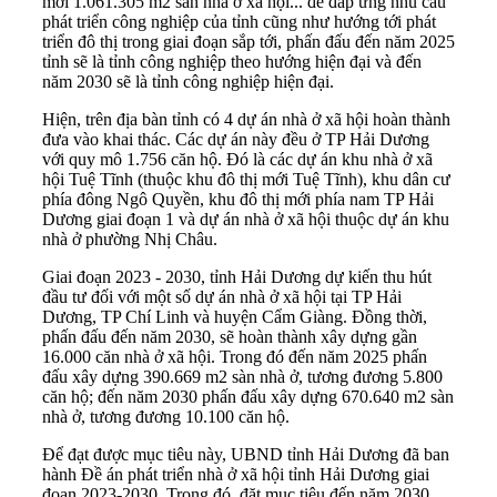
mới 1.061.305 m2 sàn nhà ở xã hội... để đáp ứng nhu cầu
phát triển công nghiệp của tỉnh cũng như hướng tới phát
triển đô thị trong giai đoạn sắp tới, phấn đấu đến năm 2025
tỉnh sẽ là tỉnh công nghiệp theo hướng hiện đại và đến
năm 2030 sẽ là tỉnh công nghiệp hiện đại.
Hiện, trên địa bàn tỉnh có 4 dự án nhà ở xã hội hoàn thành
đưa vào khai thác. Các dự án này đều ở TP Hải Dương
với quy mô 1.756 căn hộ. Đó là các dự án khu nhà ở xã
hội Tuệ Tĩnh (thuộc khu đô thị mới Tuệ Tĩnh), khu dân cư
phía đông Ngô Quyền, khu đô thị mới phía nam TP Hải
Dương giai đoạn 1 và dự án nhà ở xã hội thuộc dự án khu
nhà ở phường Nhị Châu.
Giai đoạn 2023 - 2030, tỉnh Hải Dương dự kiến thu hút
đầu tư đối với một số dự án nhà ở xã hội tại TP Hải
Dương, TP Chí Linh và huyện Cẩm Giàng. Đồng thời,
phấn đấu đến năm 2030, sẽ hoàn thành xây dựng gần
16.000 căn nhà ở xã hội. Trong đó đến năm 2025 phấn
đấu xây dựng 390.669 m2 sàn nhà ở, tương đương 5.800
căn hộ; đến năm 2030 phấn đấu xây dựng 670.640 m2 sàn
nhà ở, tương đương 10.100 căn hộ.
Để đạt được mục tiêu này, UBND tỉnh Hải Dương đã ban
hành Đề án phát triển nhà ở xã hội tỉnh Hải Dương giai
đoạn 2023-2030. Trong đó, đặt mục tiêu đến năm 2030,