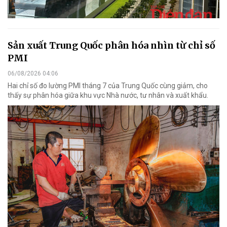
Sản xuất Trung Quốc phân hóa nhìn từ chỉ số
PMI
06/08/2026 04:06
Hai chỉ số đo lường PMI tháng 7 của Trung Quốc cùng giảm, cho
thấy sự phân hóa giữa khu vực Nhà nước, tư nhân và xuất khẩu.