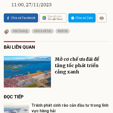
11:00, 27/11/2023
Theo dõi trên
Chia sẻ Facebook
Chia sẻ Zalo
Hải Dương
nhà ở xã hội
kinh tế
BÀI LIÊN QUAN
Mở cơ chế ưu đãi để
tăng tốc phát triển
cảng xanh
ĐỌC TIẾP
Tránh phát sinh rào cản đầu tư trong lĩnh
vực hàng hải