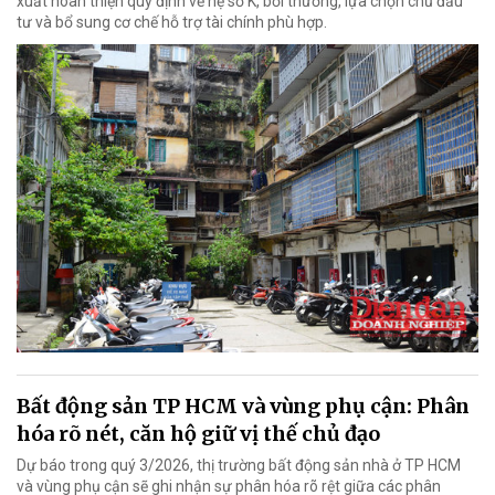
xuất hoàn thiện quy định về hệ số K, bồi thường, lựa chọn chủ đầu
tư và bổ sung cơ chế hỗ trợ tài chính phù hợp.
Bất động sản TP HCM và vùng phụ cận: Phân
hóa rõ nét, căn hộ giữ vị thế chủ đạo
Dự báo trong quý 3/2026, thị trường bất động sản nhà ở TP HCM
và vùng phụ cận sẽ ghi nhận sự phân hóa rõ rệt giữa các phân