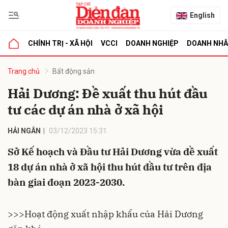
English
CHÍNH TRỊ - XÃ HỘI
VCCI
DOANH NGHIỆP
DOANH NH
bình luận
Trang chủ
Bất động sản
Hải Dương: Đề xuất thu hút đầu
tư các dự án nhà ở xã hội
HẢI NGÂN
03/12/2023 15:31
Sở Kế hoạch và Đầu tư Hải Dương vừa đề xuất
18 dự án nhà ở xã hội thu hút đầu tư trên địa
Hủy
G
bàn giai đoạn 2023-2030.
>>>
Hoạt động xuất nhập khẩu của Hải Dương