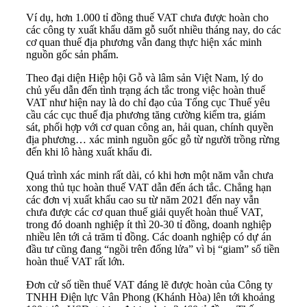
Ví dụ, hơn 1.000 tỉ đồng thuế VAT chưa được hoàn cho
các công ty xuất khẩu dăm gỗ suốt nhiều tháng nay, do các
cơ quan thuế địa phương vẫn đang thực hiện xác minh
nguồn gốc sản phẩm.
Theo đại diện Hiệp hội Gỗ và lâm sản Việt Nam, lý do
chủ yếu dẫn đến tình trạng ách tắc trong việc hoàn thuế
VAT như hiện nay là do chỉ đạo của Tổng cục Thuế yêu
cầu các cục thuế địa phương tăng cường kiểm tra, giám
sát, phối hợp với cơ quan công an, hải quan, chính quyền
địa phương… xác minh nguồn gốc gỗ từ người trồng rừng
đến khi lô hàng xuất khẩu đi.
Quá trình xác minh rất dài, có khi hơn một năm vẫn chưa
xong thủ tục hoàn thuế VAT dẫn đến ách tắc. Chẳng hạn
các đơn vị xuất khẩu cao su từ năm 2021 đến nay vẫn
chưa được các cơ quan thuế giải quyết hoàn thuế VAT,
trong đó doanh nghiệp ít thì 20-30 tỉ đồng, doanh nghiệp
nhiều lên tới cả trăm tỉ đồng. Các doanh nghiệp có dự án
đầu tư cũng đang “ngồi trên đống lửa” vì bị “giam” số tiền
hoàn thuế VAT rất lớn.
Đơn cử số tiền thuế VAT đáng lẽ được hoàn của Công ty
TNHH Điện lực Vân Phong (Khánh Hòa) lên tới khoảng