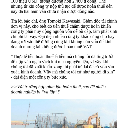
100 triệu USD, tương đương hơn 2.460 tỉ đồng. Thế
nhưng từ khi công ty nộp thủ tục để được hoàn thuế đến
nay đã hai năm vẫn chưa nhận được đồng nào.
Trả lời báo chí, ông Tomoki Kawasaki, Giám đốc tài chính
đơn vị này, cho biết do tiền thuế chậm được hoàn khiến
công ty phải huy động nguồn vốn để bù đắp, làm phát sinh
chi phí lãi vay. Đại diện nhiều công ty khác cũng cho hay
đang rơi vào thế đường cùng khi không còn vốn để kinh
doanh nhưng lại không được hoàn thuế VAT.
“Thực tế tiền hoàn thuế là tiền mà chúng tôi đã ứng trước
để nộp vào ngân sách khi mua nguyên liệu, vì vậy khi
chúng tôi đã xuất khẩu xong thì phải trả lại để có vốn sản
xuất, kinh doanh. Vậy mà chúng tôi cứ như người đi xin”
- đại diện một công ty bức xúc.
>>Vài trường hợp gian lận hoàn thuế, sao để nhiều
doanh nghiệp bị “vạ lây”?