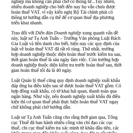
nghiệp mà không cần phải chờ có thông tư...Tuy nhiên,
nhiều doanh nghiệp cho biết đến nay họ vẫn chưa được
hoàn thuế VAT, vì vậy kiến nghị Bộ Tài chính phải có
thông tư hướng dẫn cụ thể để cơ quan thuế địa phương
triển khai nhanh.
Trao đổi với
Diễn đàn Doanh nghiệp
xung quanh vấn đề
này, luật sư Tạ Anh Tuấn – Trưởng Văn phòng Luật Bách
Gia Luật và liên danh cho biết, hiện nay các quy định của
luật về hoàn thuế VAT đã rất rõ ràng. Thứ nhất, trường
hợp doanh nghiệp thuộc diện hoàn thuế trước kiểm tra sau,
thời gian hoàn thuế là sáu ngày làm việc. Còn trường hợp
doanh nghiệp thuộc diện kiểm tra trước hoàn thuế sau, thời
gian hoàn thuế tối đa là 40 ngày.
Luật Quản lý thuế cũng quy định doanh nghiệp xuất khẩu
đáp ứng ba điều kiện sau sẽ được hoàn thuế VAT gồm: Có
hợp đồng xuất khẩu, có tờ khai hải quan, thanh toán qua
ngân hàng. Như vậy, nếu doanh nghiệp xuất khẩu đủ điều
kiện thì cơ quan thuế phải thực hiện hoàn thuế VAT ngay
chứ không phải chờ hướng dẫn.
Luật sư Tạ Anh Tuấn cũng cho rằng thời gian qua, Tổng
cục Thuế đã ban hành nhiều công văn chỉ đạo các cục
thuế, chi cục thuế kiểm tra xác minh từ khâu đầu tiên, các