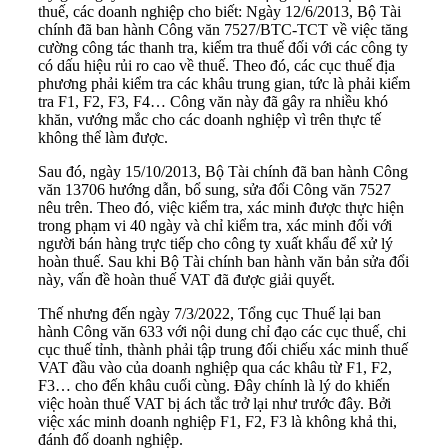
thuế, các doanh nghiệp cho biết: Ngày 12/6/2013, Bộ Tài
chính đã ban hành Công văn 7527/BTC-TCT về việc tăng
cường công tác thanh tra, kiểm tra thuế đối với các công ty
có dấu hiệu rủi ro cao về thuế. Theo đó, các cục thuế địa
phương phải kiểm tra các khâu trung gian, tức là phải kiểm
tra F1, F2, F3, F4… Công văn này đã gây ra nhiều khó
khăn, vướng mắc cho các doanh nghiệp vì trên thực tế
không thể làm được.
Sau đó, ngày 15/10/2013, Bộ Tài chính đã ban hành Công
văn 13706 hướng dẫn, bổ sung, sửa đổi Công văn 7527
nêu trên. Theo đó, việc kiểm tra, xác minh được thực hiện
trong phạm vi 40 ngày và chỉ kiểm tra, xác minh đối với
người bán hàng trực tiếp cho công ty xuất khẩu để xử lý
hoàn thuế. Sau khi Bộ Tài chính ban hành văn bản sửa đổi
này, vấn đề hoàn thuế VAT đã được giải quyết.
Thế nhưng đến ngày 7/3/2022, Tổng cục Thuế lại ban
hành Công văn 633 với nội dung chỉ đạo các cục thuế, chi
cục thuế tỉnh, thành phải tập trung đối chiếu xác minh thuế
VAT đầu vào của doanh nghiệp qua các khâu từ F1, F2,
F3… cho đến khâu cuối cùng. Đây chính là lý do khiến
việc
hoàn thuế VAT bị ách tắc
trở lại như trước đây. Bởi
việc xác minh doanh nghiệp F1, F2, F3 là không khả thi,
đánh đố doanh nghiệp.