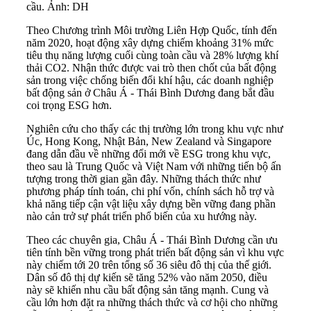
cầu. Ảnh: DH
Theo Chương trình Môi trường Liên Hợp Quốc, tính đến
năm 2020, hoạt động xây dựng chiếm khoảng 31% mức
tiêu thụ năng lượng cuối cùng toàn cầu và 28% lượng khí
thải CO2. Nhận thức được vai trò then chốt của bất động
sản trong việc chống biến đổi khí hậu, các doanh nghiệp
bất động sản ở Châu Á - Thái Bình Dương đang bắt đầu
coi trọng ESG hơn.
Nghiên cứu cho thấy các thị trường lớn trong khu vực như
Úc, Hong Kong, Nhật Bản, New Zealand và Singapore
đang dẫn đầu về những đổi mới về ESG trong khu vực,
theo sau là Trung Quốc và Việt Nam với những tiến bộ ấn
tượng trong thời gian gần đây. Những thách thức như
phương pháp tính toán, chi phí vốn, chính sách hỗ trợ và
khả năng tiếp cận vật liệu xây dựng bền vững đang phần
nào cản trở sự phát triển phổ biến của xu hướng này.
Theo các chuyên gia, Châu Á - Thái Bình Dương cần ưu
tiên tính bền vững trong phát triển bất động sản vì khu vực
này chiếm tới 20 trên tổng số 36 siêu đô thị của thế giới.
Dân số đô thị dự kiến sẽ tăng 52% vào năm 2050, điều
này sẽ khiến nhu cầu bất động sản tăng mạnh. Cung và
cầu lớn hơn đặt ra những thách thức và cơ hội cho những