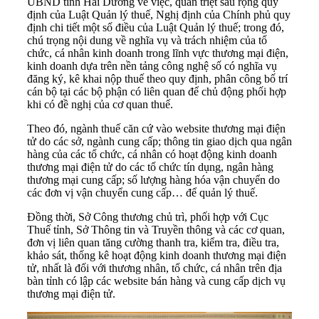
UBND tỉnh
Hải Dương
về việc, quán triệt sâu rộng quy
định của Luật Quản lý thuế, Nghị định của Chính phủ quy
định chi tiết một số điều của Luật Quản lý thuế; trong đó,
chú trọng nội dung về nghĩa vụ và trách nhiệm của tổ
chức, cá nhân kinh doanh trong lĩnh vực thương mại điện,
kinh doanh dựa trên nền tảng công nghệ số có nghĩa vụ
đăng ký, kê khai nộp thuế theo quy định, phân công bố trí
cán bộ tại các bộ phận có liên quan để chủ động phối hợp
khi có đề nghị của cơ quan thuế.
Theo đó, ngành thuế căn cứ vào website thương mại điện
tử do các sở, ngành cung cấp; thông tin giao dịch qua ngân
hàng của các tổ chức, cá nhân có hoạt động kinh doanh
thương mại điện tử do các tổ chức tín dụng, ngân hàng
thương mại cung cấp; số lượng hàng hóa vận chuyển do
các đơn vị vận chuyển cung cấp… để quản lý
thuế
.
Đồng thời, Sở Công thương chủ trì, phối hợp với Cục
Thuế tỉnh, Sở Thông tin và Truyền thông và các cơ quan,
đơn vị liên quan tăng cường thanh tra, kiểm tra, điều tra,
khảo sát, thống kê hoạt động kinh doanh thương mại điện
tử, nhất là đối với thương nhân, tổ chức, cá nhân trên địa
bàn tỉnh có lập các website bán hàng và cung cấp dịch vụ
thương mại điện tử.