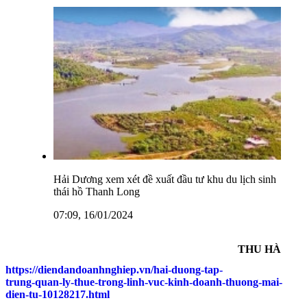
Hải Dương xem xét đề xuất đầu tư khu du lịch sinh
thái hồ Thanh Long
07:09, 16/01/2024
THU HÀ
https://diendandoanhnghiep.vn/hai-duong-tap-
trung-quan-ly-thue-trong-linh-vuc-kinh-doanh-thuong-mai-
dien-tu-10128217.html