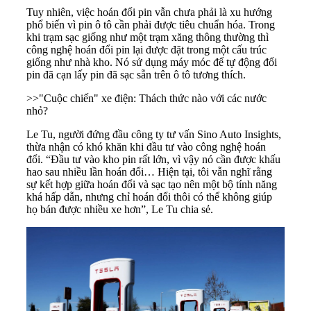
Tuy nhiên, việc hoán đổi pin vẫn chưa phải là xu hướng
phổ biến vì pin ô tô cần phải được tiêu chuẩn hóa. Trong
khi trạm sạc giống như một trạm xăng thông thường thì
công nghệ hoán đổi pin lại được đặt trong một cấu trúc
giống như nhà kho. Nó sử dụng máy móc để tự động đổi
pin đã cạn lấy pin đã sạc sẵn trên ô tô tương thích.
>>
"Cuộc chiến" xe điện: Thách thức nào với các nước
nhỏ?
Le Tu, người đứng đầu công ty tư vấn Sino Auto Insights,
thừa nhận có khó khăn khi đầu tư vào công nghệ hoán
đổi. “Đầu tư vào kho pin rất lớn, vì vậy nó cần được khấu
hao sau nhiều lần hoán đổi… Hiện tại, tôi vẫn nghĩ rằng
sự kết hợp giữa hoán đổi và sạc tạo nên một bộ tính năng
khá hấp dẫn, nhưng chỉ hoán đổi thôi có thể không giúp
họ bán được nhiều xe hơn”, Le Tu chia sẻ.