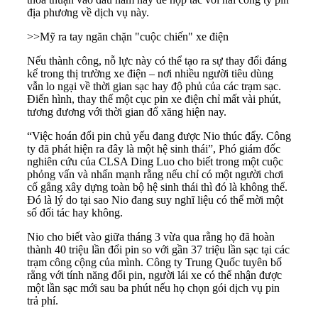
địa phương về dịch vụ này.
>>
Mỹ ra tay ngăn chặn "cuộc chiến" xe điện
Nếu thành công, nỗ lực này có thể tạo ra sự thay đổi đáng
kể trong thị trường xe điện – nơi nhiều người tiêu dùng
vẫn lo ngại về thời gian sạc hay độ phủ của các trạm sạc.
Điển hình, thay thế một cục pin xe điện chỉ mất vài phút,
tương đương với thời gian đổ xăng hiện nay.
“Việc hoán đổi pin chủ yếu đang được Nio thúc đẩy. Công
ty đã phát hiện ra đây là một hệ sinh thái”, Phó giám đốc
nghiên cứu của CLSA Ding Luo cho biết trong một cuộc
phỏng vấn và nhấn mạnh rằng nếu chỉ có một người chơi
cố gắng xây dựng toàn bộ hệ sinh thái thì đó là không thể.
Đó là lý do tại sao Nio đang suy nghĩ liệu có thể mời một
số đối tác hay không.
Nio cho biết vào giữa tháng 3 vừa qua rằng họ đã hoàn
thành 40 triệu lần đổi pin so với gần 37 triệu lần sạc tại các
trạm công cộng của mình. Công ty
Trung Quốc
tuyên bố
rằng với tính năng đổi pin, người lái xe có thể nhận được
một lần sạc mới sau ba phút nếu họ chọn gói dịch vụ pin
trả phí.