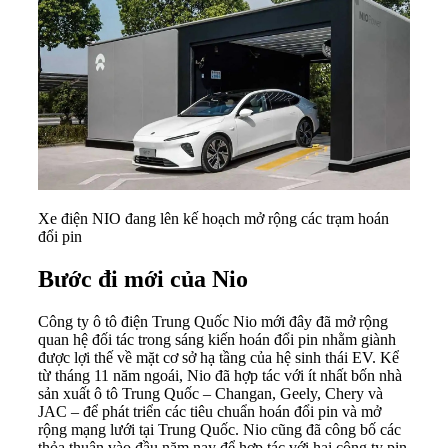
Xe điện NIO đang lên kế hoạch mở rộng các trạm hoán
đổi pin
Bước đi mới của Nio
Công ty
ô tô điện
Trung Quốc Nio mới đây đã mở rộng
quan hệ đối tác trong sáng kiến hoán đổi pin nhằm giành
được lợi thế về mặt cơ sở hạ tầng của hệ sinh thái EV. Kể
từ tháng 11 năm ngoái, Nio đã hợp tác với ít nhất bốn nhà
sản xuất ô tô Trung Quốc – Changan, Geely, Chery và
JAC – để phát triển các tiêu chuẩn hoán đổi pin và mở
rộng mạng lưới tại Trung Quốc. Nio cũng đã công bố các
thỏa thuận vào đầu năm nay để hợp tác với hai công ty pin