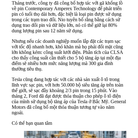
Tháng trước, công ty đã công bố hợp tác với gã khổng lồ
về pin Contemporary Amperex Technology để phát triển
pin có tuổi thọ dài hơn, đặc biệt là loại pin được sử dụng
trong các trạm trao đổi. Nio tuyên bố rằng bằng cách sử
dụng trao đổi pin và dữ liệu lớn, nó có thể giữ lại 80%
dung lượng pin sau 12 năm sử dụng.
Nhưng nếu các doanh nghiệp muốn lắp đặt các trạm sạc
với tốc độ nhanh hơn, khó khăn mà họ phải đối mặt cũng
lớn không kém: công suất lưới điện. Phân tích của CLSA
cho thấy công suất cần thiết cho 5 bộ tăng áp tại một địa
điểm sẽ nhiều hơn mức năng lượng mà 300 gia đình
thường tiêu thụ.
Tesla cũng đang hợp tác với các nhà sản xuất ô tô trong
lĩnh vực sạc pin, với hơn 50.000 bộ siêu tăng áp trên toàn
thế giới, sẽ sạc đầy khoảng 2/3 pin trong 15 phút. Vào
tháng 2, Ford đã đạt được thỏa thuận cho phép ô tô điện
của mình sử dụng bộ tăng áp của Tesla ở Bắc Mỹ. General
Motors đã công bố một thỏa thuận tương tự vào năm
ngoái.
Có thể bạn quan tâm