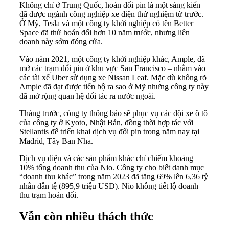
Không chỉ ở Trung Quốc, hoán đổi pin là một sáng kiến
đã được ngành công nghiệp xe điện thử nghiệm từ trước.
Ở Mỹ, Tesla và một công ty khởi nghiệp có tên Better
Space đã thử hoán đổi hơn 10 năm trước, nhưng liên
doanh này sớm đóng cửa.
Vào năm 2021, một công ty khởi nghiệp khác, Ample, đã
mở các trạm đổi pin ở khu vực San Francisco – nhằm vào
các tài xế Uber sử dụng xe Nissan Leaf. Mặc dù không rõ
Ample đã đạt được tiến bộ ra sao ở Mỹ nhưng công ty này
đã mở rộng quan hệ đối tác ra nước ngoài.
Tháng trước, công ty thông báo sẽ phục vụ các đội xe ô tô
của công ty ở Kyoto, Nhật Bản, đồng thời hợp tác với
Stellantis để triển khai dịch vụ đổi pin trong năm nay tại
Madrid, Tây Ban Nha.
Dịch vụ điện và các sản phẩm khác chỉ chiếm khoảng
10% tổng doanh thu của Nio. Công ty cho biết danh mục
“doanh thu khác” trong năm 2023 đã tăng 69% lên 6,36 tỷ
nhân dân tệ (895,9 triệu USD). Nio không tiết lộ doanh
thu trạm hoán đổi.
Vẫn còn nhiều thách thức