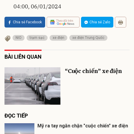
04:00, 06/01/2024
Theo dõi trên
Chia sẻ Facebook
Chia sẻ Zalo
NIO
trạm sạc
xe điện
xe điện Trung Quốc
BÀI LIÊN QUAN
“Cuộc chiến” xe điện
ĐỌC TIẾP
Mỹ ra tay ngăn chặn "cuộc chiến" xe điện