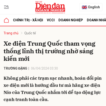
English
CHÍNH TRỊ - XÃ HỘI
VCCI
DOANH NGHIỆP
DOANH NH
bình luận
Trang chủ
Quốc tế
Xe điện Trung Quốc tham vọng
thống lĩnh thị trường nhờ sáng
kiến mới
TRƯỜNG ĐẶNG
06/04/2024 03:30
Không phải các trạm sạc nhanh, hoán đổi pin
Hủy
G
xe điện mới là hướng đầu tư mà hãng xe điện
Nio của Trung Quốc nhắm tới để tạo động lực
cạnh tranh toàn cầu.