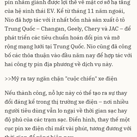
pin nhằm giành được lợi thế về mặt cơ sở hạ tầng
của hệ sinh thái EV. Kể từ tháng 11 năm ngoái,
Nio đã hợp tác với ít nhất bốn nhà sản xuất ô tô
Trung Quốc – Changan, Geely, Chery và JAC – để
phát triển các tiêu chuẩn hoán đổi pin và mở
rộng mạng lưới tại Trung Quốc. Nio cũng đã công
bố các thỏa thuận vào đầu năm nay để hợp tác với
hai công ty pin địa phương về dịch vụ này.
>>
Mỹ ra tay ngăn chặn "cuộc chiến" xe điện
Nếu thành công, nỗ lực này có thể tạo ra sự thay
đổi đáng kể trong thị trường xe điện – nơi nhiều
người tiêu dùng vẫn lo ngại về thời gian sạc hay
độ phủ của các trạm sạc. Điển hình, thay thế một
cục pin xe điện chỉ mất vài phút, tương đương với