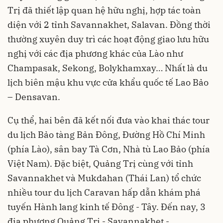
Trị đã thiết lập quan hệ hữu nghị, hợp tác toàn
diện với 2 tỉnh Savannakhet, Salavan. Đồng thời
thường xuyên duy trì các hoạt động giao lưu hữu
nghị với các địa phương khác của Lào như
Champasak, Sekong, Bolykhamxay… Nhất là du
lịch biên mậu khu vực cửa khẩu quốc tế Lao Bảo
– Densavan.
Cụ thể, hai bên đã kết nối đưa vào khai thác tour
du lịch Bảo tàng Bản Đông, Đường Hồ Chí Minh
(phía Lào), sân bay Tà Cơn, Nhà tù Lao Bảo (phía
Việt Nam). Đặc biệt, Quảng Trị cùng với tỉnh
Savannakhet và Mukdahan (Thái Lan) tổ chức
nhiều tour du lịch Caravan hấp dẫn khám phá
tuyến Hành lang kinh tế Đông - Tây. Đến nay, 3
địa phương Quảng Trị - Savannakhet -