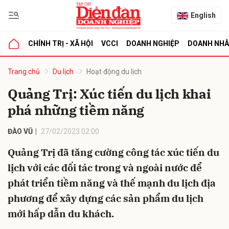
English
CHÍNH TRỊ - XÃ HỘI
VCCI
DOANH NGHIỆP
DOANH NH
bình luận
Trang chủ
Du lịch
Hoạt động du lịch
Quảng Trị: Xúc tiến du lịch khai
phá những tiềm năng
ĐÀO VŨ
27/02/2023 02:00
Quảng Trị đã tăng cường công tác xúc tiến du
lịch với các đối tác trong và ngoài nước để
Hủy
G
phát triển tiềm năng và thế mạnh du lịch địa
phương để xây dựng các sản phẩm du lịch
mới hấp dẫn du khách.