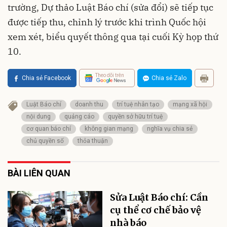
trường, Dự thảo Luật Báo chí (sửa đổi) sẽ tiếp tục
được tiếp thu, chỉnh lý trước khi trình Quốc hội
xem xét, biểu quyết thông qua tại cuối Kỳ họp thứ
10.
Theo dõi trên
Chia sẻ Facebook
Chia sẻ Zalo
Luật Báo chí
doanh thu
trí tuệ nhân tạo
mạng xã hội
nội dung
quảng cáo
quyền sở hữu trí tuệ
cơ quan báo chí
không gian mạng
nghĩa vụ chia sẻ
chủ quyền số
thỏa thuận
BÀI LIÊN QUAN
Sửa Luật Báo chí: Cần
cụ thể cơ chế bảo vệ
nhà báo