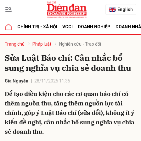
English
CHÍNH TRỊ - XÃ HỘI
VCCI
DOANH NGHIỆP
DOANH NH
bình luận
Trang chủ
Pháp luật
Nghiên cứu - Trao đổi
Sửa Luật Báo chí: Cân nhắc bổ
sung nghĩa vụ chia sẻ doanh thu
Gia Nguyễn
28/11/2025 11:35
Để tạo điều kiện cho các cơ quan báo chí có
thêm nguồn thu, tăng thêm nguồn lực tài
Hủy
G
chính, góp ý Luật Báo chí (sửa đổi), không ít ý
kiến đề nghị, cân nhắc bổ sung nghĩa vụ chia
sẻ doanh thu.