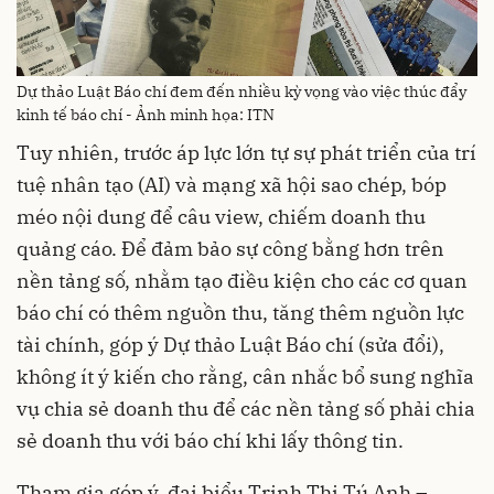
Dự thảo Luật Báo chí đem đến nhiều kỳ vọng vào việc thúc đẩy
kinh tế báo chí - Ảnh minh họa: ITN
Tuy nhiên, trước áp lực lớn tự sự phát triển của trí
tuệ nhân tạo (AI) và mạng xã hội sao chép, bóp
méo nội dung để câu view, chiếm doanh thu
quảng cáo. Để đảm bảo sự công bằng hơn trên
nền tảng số, nhằm tạo điều kiện cho các cơ quan
báo chí có thêm nguồn thu, tăng thêm nguồn lực
tài chính, góp ý Dự thảo Luật Báo chí (sửa đổi),
không ít ý kiến cho rằng, cân nhắc bổ sung nghĩa
vụ chia sẻ doanh thu để các nền tảng số phải chia
sẻ doanh thu với báo chí khi lấy thông tin.
Tham gia góp ý, đại biểu Trịnh Thị Tú Anh –