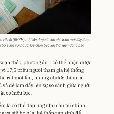
ểm xã hội (BHXH) một lần được Chính phủ trình mới đây được
i bổ sung với người lựa chọn bảo lưu thời gian đóng bảo
soạn thảo, phương án 1 có thể nhận được
vì 17,5 triệu người tham gia hệ thống
thể rút một lần, nhưng nhược điểm là
và dễ làm dấy lên sự so sánh giữa người
ật có hiệu lực.
ểm là có thể đáp ứng nhu cầu tài chính
g và giữ họ ở lại hệ thống an sinh để