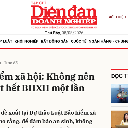
GIỚI THIỆU
bình luận
Thứ Bảy,
08/08/2026
P LUẬT
KHỞI NGHIỆP
BẤT ĐỘNG SẢN
QUỐC TẾ
NGÂN HÀNG - CHỨN
 - Trao đổi
iểm xã hội: Không nên
ĐỌC T
út hết BHXH một lần
Hủy
G
đề xuất tại Dự thảo Luật Bảo hiểm xã
cho rằng, để đảm bảo an sinh, không