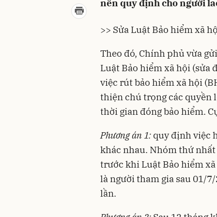
nên quy định cho người l
>> Sửa Luật Bảo hiểm xã hộ
Theo đó,
Chính phủ
vừa gửi
Luật
Bảo hiểm xã hội
(sửa đ
việc
rút bảo hiểm xã hội
(BH
thiện chú trọng các quyền l
thời gian đóng bảo hiểm. Cụ
Phương án 1:
quy định việc 
khác nhau. Nhóm thứ nhất 
trước khi Luật Bảo hiểm xã 
là người tham gia sau 01/
lần.
Phương án 2:
Sau 12 tháng k