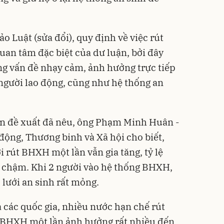
 Luật (sửa đổi), quy định về việc rút
an tâm đặc biệt của dư luận, bởi đây
g vấn đề nhạy cảm, ảnh hưởng trực tiếp
 người lao động, cũng như hệ thống an
n đề xuất đã nêu, ông Phạm Minh Huân -
ộng, Thương binh và Xã hội cho biết,
i rút BHXH một lần vẫn gia tăng, tỷ lệ
 chậm. Khi 2 người vào hệ thống BHXH,
o lưới an sinh rất mỏng.
 các quốc gia, nhiều nước hạn chế rút
t BHXH một lần ảnh hưởng rất nhiều đến