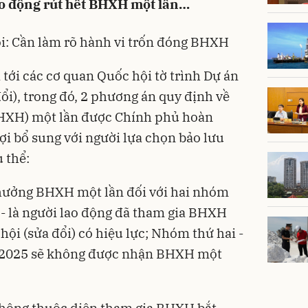
ao động rút hết BHXH một lần…
i: Cần làm rõ hành vi trốn đóng BHXH
 tới các cơ quan Quốc hội tờ trình Dự án
ổi), trong đó, 2 phương án quy định về
XH) một lần được Chính phủ hoàn
ợi bổ sung với người lựa chọn bảo lưu
 thể:
hưởng BHXH một lần đối với hai nhóm
- là người lao động đã tham gia BHXH
hội (sửa đổi) có hiệu lực; Nhóm thứ hai -
7/2025 sẽ không được nhận BHXH một
hông thuộc diện tham gia BHXH bắt