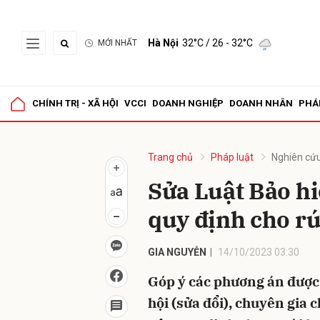
Hà Nội
32°C
/ 26 - 32°C
MỚI NHẤT
Gửi 
CHÍNH TRỊ - XÃ HỘI
VCCI
DOANH NGHIỆP
DOANH NHÂN
PHÁ
Trang chủ
Pháp luật
Nghiên cứu
Sửa Luật Bảo h
quy định cho r
GIA NGUYỄN
14/10/2023 03:30
Góp ý các phương án được 
hội (sửa đổi), chuyên gia 