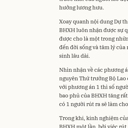
hưởng lương hưu.
Xoay quanh nội dung Dự thảo
BHXH luôn nhận được sự qu
được cho là một trong nhữn
đến đời sống và tâm lý của
sinh lâu dài.
Nhìn nhận về các phương á
nguyên Thứ trưởng Bộ Lao đ
với phương án 1 thì số ngườ
bao phủ của BHXH tăng rất
có 1 người rút ra sẽ làm ch
Trong khi, kinh nghiệm của
BHXH một lần, bởi việc rú