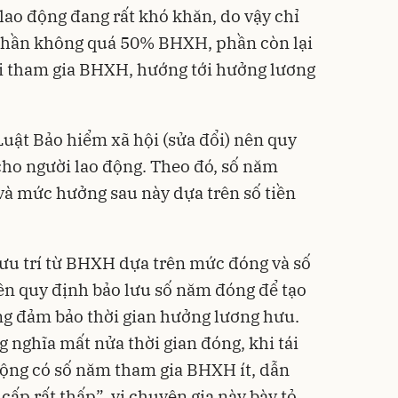
lao động đang rất khó khăn, do vậy chỉ
phần không quá 50% BHXH, phần còn lại
ái tham gia BHXH, hướng tới hưởng lương
Luật Bảo hiểm xã hội (sửa đổi) nên quy
ho người lao động. Theo đó, số năm
à mức hưởng sau này dựa trên số tiền
ưu trí từ BHXH dựa trên mức đóng và số
n quy định bảo lưu số năm đóng để tạo
ng đảm bảo thời gian hưởng lương hưu.
 nghĩa mất nửa thời gian đóng, khi tái
 động có số năm tham gia BHXH ít, dẫn
cấp rất thấp”, vị chuyên gia này bày tỏ.