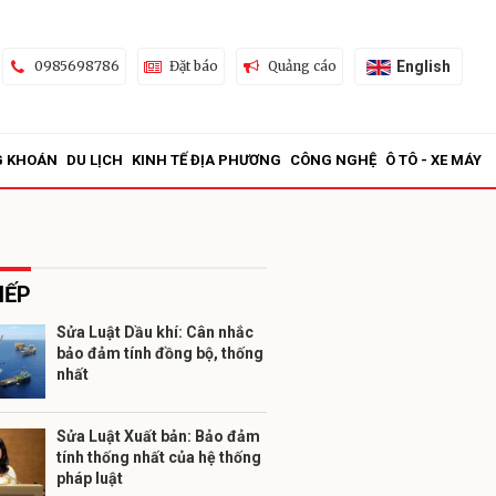
English
0985698786
Đặt báo
Quảng cáo
G KHOÁN
DU LỊCH
KINH TẾ ĐỊA PHƯƠNG
CÔNG NGHỆ
Ô TÔ - XE MÁY
IẾP
Sửa Luật Dầu khí: Cân nhắc
bảo đảm tính đồng bộ, thống
ửi
nhất
Sửa Luật Xuất bản: Bảo đảm
tính thống nhất của hệ thống
pháp luật