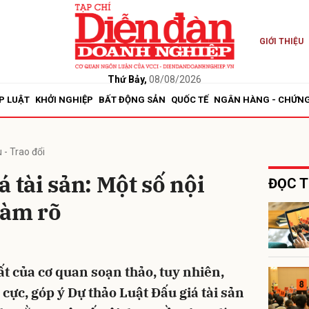
GIỚI THIỆU
bình luận
Thứ Bảy,
08/08/2026
P LUẬT
KHỞI NGHIỆP
BẤT ĐỘNG SẢN
QUỐC TẾ
NGÂN HÀNG - CHỨN
 - Trao đổi
 tài sản: Một số nội
ĐỌC T
làm rõ
Hủy
G
t của cơ quan soạn thảo, tuy nhiên,
cực, góp ý Dự thảo Luật Đấu giá tài sản