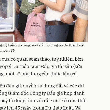
ít ý kiến cho rằng, một số nội dung tại Dự thảo Luật
h họa: ITN
 của cơ quan soạn thảo, tuy nhiên, bên
óp ý Dự thảo Luật Đấu giá tài sản (sửa
ằng, một số nội dung cần được làm rõ.
đến đấu giá quyền sử dụng đất và các dự
Tổng Giám đốc Công ty Đấu giá hợp danh
ày tỏ đồng tình với đề xuất kéo dài thời
gày lên 45 ngày trong Dự thảo Luật. Và