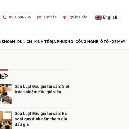
English
0985698786
Đặt báo
Quảng cáo
G KHOÁN
DU LỊCH
KINH TẾ ĐỊA PHƯƠNG
CÔNG NGHỆ
Ô TÔ - XE MÁY
IẾP
Sửa Luật Đấu giá tài sản: Siết
trách nhiệm đấu giá viên
ửi
Sửa Luật Đấu giá tài sản: Rà
soát quy định cấm tham gia
đấu giá