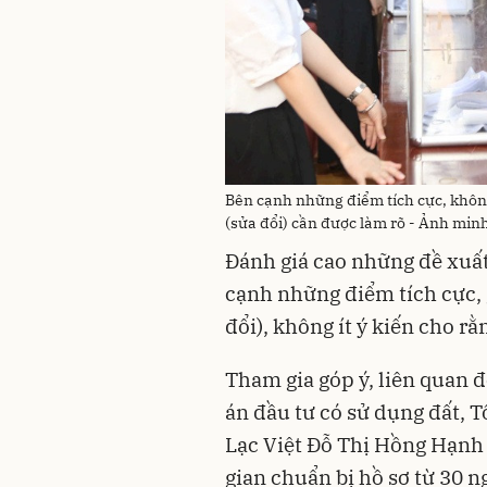
Bên cạnh những điểm tích cực, không 
(sửa đổi) cần được làm rõ - Ảnh min
Đánh giá cao những đề xuất
cạnh những điểm tích cực, g
đổi), không ít ý kiến cho r
Tham gia góp ý, liên quan 
án đầu tư có sử dụng đất, 
Lạc Việt Đỗ Thị Hồng Hạnh b
gian chuẩn bị hồ sơ từ 30 n