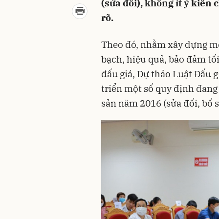
(sửa đổi), không ít ý kiến
rõ.
Theo đó, nhằm xây dựng mộ
bạch, hiệu quả, bảo đảm tối 
đấu giá, Dự thảo Luật Đấu gi
triển một số quy định đang 
sản năm 2016 (sửa đổi, bổ 