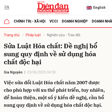
English
CHÍNH TRỊ - XÃ HỘI
VCCI
DOANH NGHIỆP
DOANH NH
bình luận
Trang chủ
Pháp luật
Nghiên cứu - Trao đổi
Sửa Luật Hóa chất: Đề nghị bổ
sung quy định về sử dụng hóa
chất độc hại
Gia Nguyễn
03/06/2025 04:30
Việc sửa đổi Luật Hóa chất năm 2007 được
Hủy
G
cho phù hợp với xu thế phát triển, tuy nhiên,
để hoàn thiện, một số ý kiến đề nghị, cần bổ
sung quy định về sử dụng hóa chất độc hại.