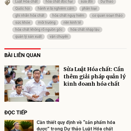
Luật Hóa chất
hóa chất độc hại
sửa đổi
Dự thảo
Quốc hội
hành vi bị nghiêm cấm
phân loại
ghi nhãn hóa chất
hóa chất nguy hiểm
cơ quan soạn thảo
sức khỏe
môi trường
nền kinh tế
hóa chất không rõ nguồn gốc
hóa chất nhập lậu
quản lý sản xuất
vận chuyển
BÀI LIÊN QUAN
Sửa Luật Hóa chất: Cần
thêm giải pháp quản lý
kinh doanh hóa chất
ĐỌC TIẾP
Cần thiết quy định về “sản phẩm hóa
dược” trong Dự thảo Luật Hóa chất